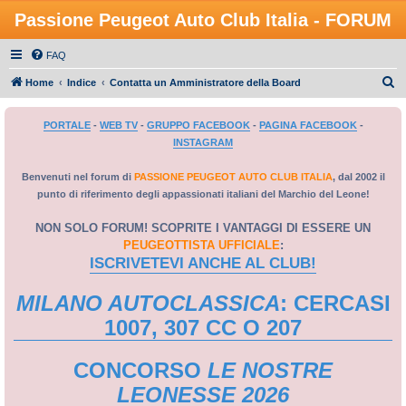
Passione Peugeot Auto Club Italia - FORUM
FAQ
C
Home
Indice
Contatta un Amministratore della Board
e
PORTALE
-
WEB TV
-
GRUPPO FACEBOOK
-
PAGINA FACEBOOK
-
r
INSTAGRAM
c
a
Benvenuti nel forum di
PASSIONE PEUGEOT AUTO CLUB ITALIA
, dal 2002 il
punto di riferimento degli appassionati italiani del Marchio del Leone!
NON SOLO FORUM! SCOPRITE I VANTAGGI DI ESSERE UN
PEUGEOTTISTA UFFICIALE
:
ISCRIVETEVI ANCHE AL CLUB!
MILANO AUTOCLASSICA
: CERCASI
1007, 307 CC O 207
CONCORSO
LE NOSTRE
LEONESSE 2026