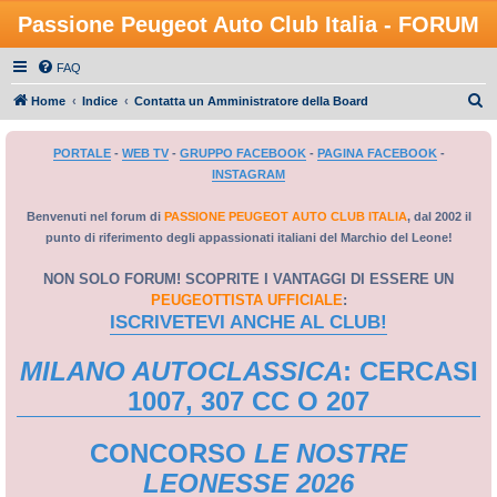
Passione Peugeot Auto Club Italia - FORUM
FAQ
C
Home
Indice
Contatta un Amministratore della Board
e
PORTALE
-
WEB TV
-
GRUPPO FACEBOOK
-
PAGINA FACEBOOK
-
r
INSTAGRAM
c
a
Benvenuti nel forum di
PASSIONE PEUGEOT AUTO CLUB ITALIA
, dal 2002 il
punto di riferimento degli appassionati italiani del Marchio del Leone!
NON SOLO FORUM! SCOPRITE I VANTAGGI DI ESSERE UN
PEUGEOTTISTA UFFICIALE
:
ISCRIVETEVI ANCHE AL CLUB!
MILANO AUTOCLASSICA
: CERCASI
1007, 307 CC O 207
CONCORSO
LE NOSTRE
LEONESSE 2026