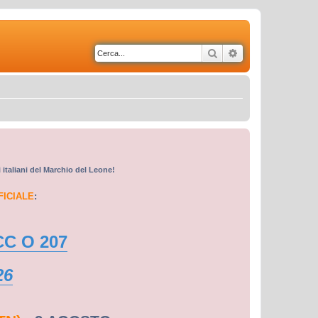
Cerca
Ricerca avanzata
i italiani del Marchio del Leone!
FICIALE
:
CC O 207
26