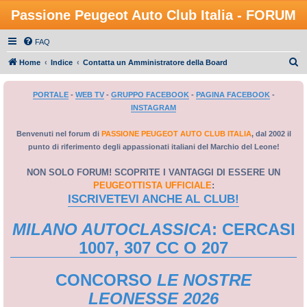
Passione Peugeot Auto Club Italia - FORUM
FAQ
C
Home
Indice
Contatta un Amministratore della Board
e
PORTALE
-
WEB TV
-
GRUPPO FACEBOOK
-
PAGINA FACEBOOK
-
r
INSTAGRAM
c
a
Benvenuti nel forum di
PASSIONE PEUGEOT AUTO CLUB ITALIA
, dal 2002 il
punto di riferimento degli appassionati italiani del Marchio del Leone!
NON SOLO FORUM! SCOPRITE I VANTAGGI DI ESSERE UN
PEUGEOTTISTA UFFICIALE
:
ISCRIVETEVI ANCHE AL CLUB!
MILANO AUTOCLASSICA
: CERCASI
1007, 307 CC O 207
CONCORSO
LE NOSTRE
LEONESSE 2026