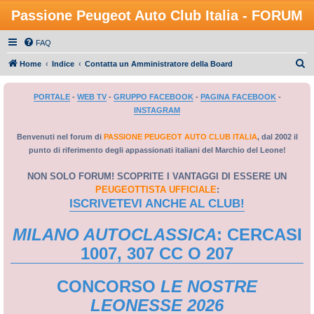
Passione Peugeot Auto Club Italia - FORUM
FAQ
C
Home
Indice
Contatta un Amministratore della Board
e
PORTALE
-
WEB TV
-
GRUPPO FACEBOOK
-
PAGINA FACEBOOK
-
r
INSTAGRAM
c
a
Benvenuti nel forum di
PASSIONE PEUGEOT AUTO CLUB ITALIA
, dal 2002 il
punto di riferimento degli appassionati italiani del Marchio del Leone!
NON SOLO FORUM! SCOPRITE I VANTAGGI DI ESSERE UN
PEUGEOTTISTA UFFICIALE
:
ISCRIVETEVI ANCHE AL CLUB!
MILANO AUTOCLASSICA
: CERCASI
1007, 307 CC O 207
CONCORSO
LE NOSTRE
LEONESSE 2026