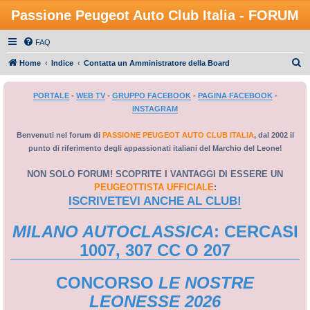
Passione Peugeot Auto Club Italia - FORUM
FAQ
C
Home
Indice
Contatta un Amministratore della Board
e
PORTALE
-
WEB TV
-
GRUPPO FACEBOOK
-
PAGINA FACEBOOK
-
r
INSTAGRAM
c
a
Benvenuti nel forum di
PASSIONE PEUGEOT AUTO CLUB ITALIA
, dal 2002 il
punto di riferimento degli appassionati italiani del Marchio del Leone!
NON SOLO FORUM! SCOPRITE I VANTAGGI DI ESSERE UN
PEUGEOTTISTA UFFICIALE
:
ISCRIVETEVI ANCHE AL CLUB!
MILANO AUTOCLASSICA
: CERCASI
1007, 307 CC O 207
CONCORSO
LE NOSTRE
LEONESSE 2026