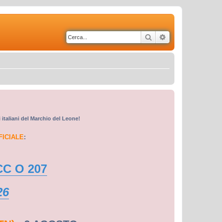
Cerca
Ricerca avanzata
i italiani del Marchio del Leone!
FICIALE
:
CC O 207
26