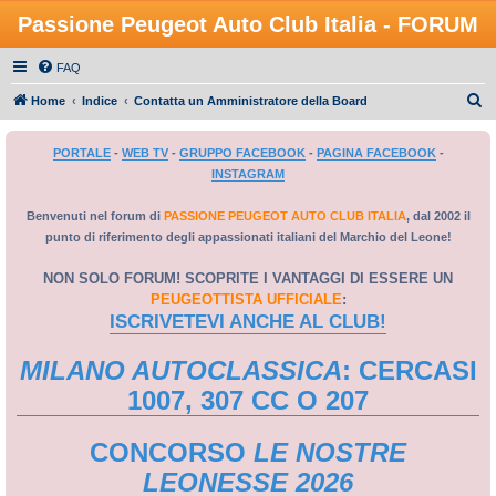
Passione Peugeot Auto Club Italia - FORUM
FAQ
C
Home
Indice
Contatta un Amministratore della Board
e
PORTALE
-
WEB TV
-
GRUPPO FACEBOOK
-
PAGINA FACEBOOK
-
r
INSTAGRAM
c
a
Benvenuti nel forum di
PASSIONE PEUGEOT AUTO CLUB ITALIA
, dal 2002 il
punto di riferimento degli appassionati italiani del Marchio del Leone!
NON SOLO FORUM! SCOPRITE I VANTAGGI DI ESSERE UN
PEUGEOTTISTA UFFICIALE
:
ISCRIVETEVI ANCHE AL CLUB!
MILANO AUTOCLASSICA
: CERCASI
1007, 307 CC O 207
CONCORSO
LE NOSTRE
LEONESSE 2026