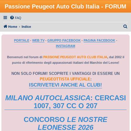
Passione Peugeot Auto Club Italia - FORUM
FAQ
C
Home
Indice
e
PORTALE
-
WEB TV
-
GRUPPO FACEBOOK
-
PAGINA FACEBOOK
-
r
INSTAGRAM
c
a
Benvenuti nel forum di
PASSIONE PEUGEOT AUTO CLUB ITALIA
, dal 2002 il
punto di riferimento degli appassionati italiani del Marchio del Leone!
NON SOLO FORUM! SCOPRITE I VANTAGGI DI ESSERE UN
PEUGEOTTISTA UFFICIALE
:
ISCRIVETEVI ANCHE AL CLUB!
MILANO AUTOCLASSICA
: CERCASI
1007, 307 CC O 207
CONCORSO
LE NOSTRE
LEONESSE 2026