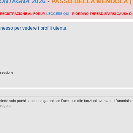
MONTAGNA
2026
-
PASSO DELLA MENDOLA (
A REGISTRAZIONE AL FORUM
LEGGERE QUI
-
RIORDINO THREAD SPARSI CAUSA DI
nesso per vedere i profili utente.
 sessione
ichiede solo pochi secondi e garantisce l’accesso alle funzioni avanzate. L’amminist
 regole.