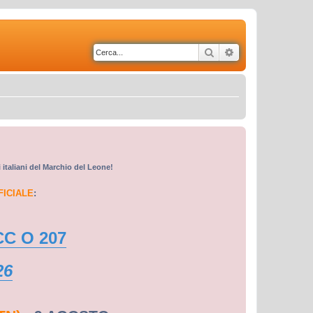
Cerca
Ricerca avanzata
i italiani del Marchio del Leone!
FICIALE
:
CC O 207
26