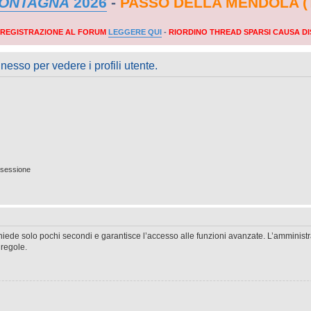
MONTAGNA
2026
-
PASSO DELLA MENDOLA (
A REGISTRAZIONE AL FORUM
LEGGERE QUI
-
RIORDINO THREAD SPARSI CAUSA DI
nesso per vedere i profili utente.
 sessione
ichiede solo pochi secondi e garantisce l’accesso alle funzioni avanzate. L’amminist
 regole.