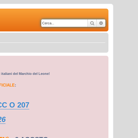
Cerca
Ricerca avanzata
i italiani del Marchio del Leone!
FICIALE
:
CC O 207
26