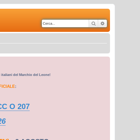
Cerca
Ricerca avanzata
i italiani del Marchio del Leone!
FICIALE
:
CC O 207
26