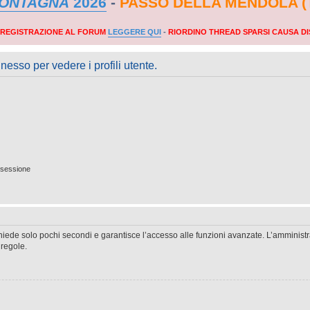
MONTAGNA
2026
-
PASSO DELLA MENDOLA (
A REGISTRAZIONE AL FORUM
LEGGERE QUI
-
RIORDINO THREAD SPARSI CAUSA DI
nesso per vedere i profili utente.
 sessione
ichiede solo pochi secondi e garantisce l’accesso alle funzioni avanzate. L’amminist
 regole.