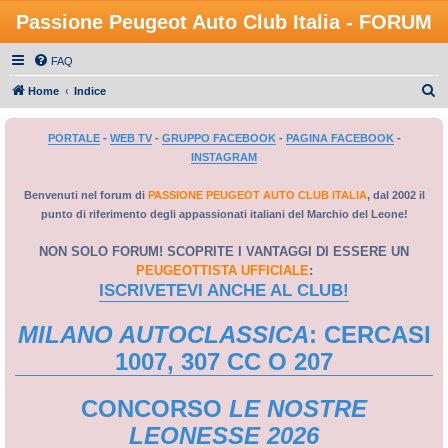
Passione Peugeot Auto Club Italia - FORUM
FAQ
C
Home
Indice
e
PORTALE
-
WEB TV
-
GRUPPO FACEBOOK
-
PAGINA FACEBOOK
-
r
INSTAGRAM
c
a
Benvenuti nel forum di
PASSIONE PEUGEOT AUTO CLUB ITALIA
, dal 2002 il
punto di riferimento degli appassionati italiani del Marchio del Leone!
NON SOLO FORUM! SCOPRITE I VANTAGGI DI ESSERE UN
PEUGEOTTISTA UFFICIALE
:
ISCRIVETEVI ANCHE AL CLUB!
MILANO AUTOCLASSICA
: CERCASI
1007, 307 CC O 207
CONCORSO
LE NOSTRE
LEONESSE 2026