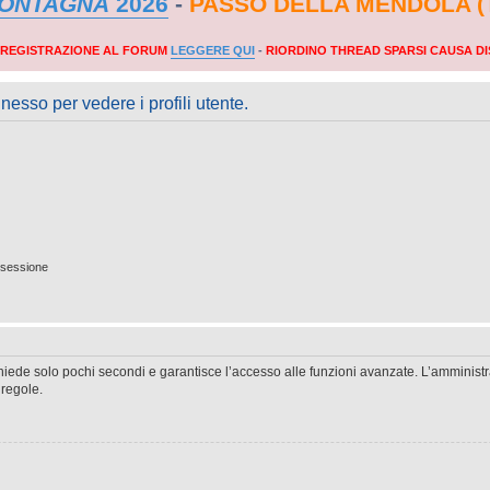
MONTAGNA
2026
-
PASSO DELLA MENDOLA (
A REGISTRAZIONE AL FORUM
LEGGERE QUI
-
RIORDINO THREAD SPARSI CAUSA DI
nesso per vedere i profili utente.
 sessione
ichiede solo pochi secondi e garantisce l’accesso alle funzioni avanzate. L’amminist
 regole.