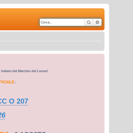
Cerca
Ricerca avanzata
i italiani del Marchio del Leone!
FICIALE
:
CC O 207
26