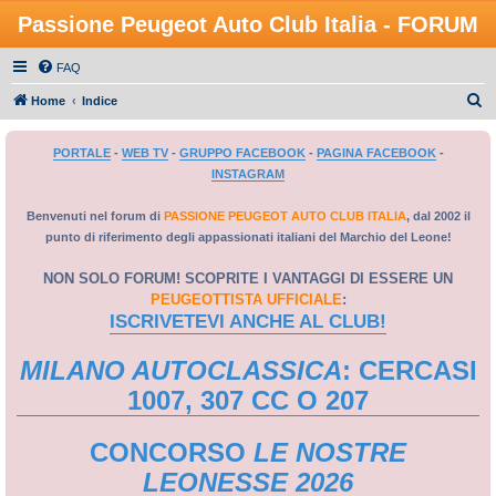
Passione Peugeot Auto Club Italia - FORUM
FAQ
C
Home
Indice
e
PORTALE
-
WEB TV
-
GRUPPO FACEBOOK
-
PAGINA FACEBOOK
-
r
INSTAGRAM
c
a
Benvenuti nel forum di
PASSIONE PEUGEOT AUTO CLUB ITALIA
, dal 2002 il
punto di riferimento degli appassionati italiani del Marchio del Leone!
NON SOLO FORUM! SCOPRITE I VANTAGGI DI ESSERE UN
PEUGEOTTISTA UFFICIALE
:
ISCRIVETEVI ANCHE AL CLUB!
MILANO AUTOCLASSICA
: CERCASI
1007, 307 CC O 207
CONCORSO
LE NOSTRE
LEONESSE 2026