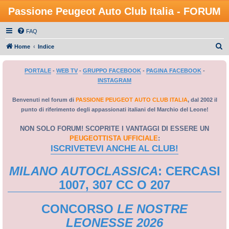
Passione Peugeot Auto Club Italia - FORUM
FAQ
C
Home
Indice
e
PORTALE
-
WEB TV
-
GRUPPO FACEBOOK
-
PAGINA FACEBOOK
-
r
INSTAGRAM
c
a
Benvenuti nel forum di
PASSIONE PEUGEOT AUTO CLUB ITALIA
, dal 2002 il
punto di riferimento degli appassionati italiani del Marchio del Leone!
NON SOLO FORUM! SCOPRITE I VANTAGGI DI ESSERE UN
PEUGEOTTISTA UFFICIALE
:
ISCRIVETEVI ANCHE AL CLUB!
MILANO AUTOCLASSICA
: CERCASI
1007, 307 CC O 207
CONCORSO
LE NOSTRE
LEONESSE 2026