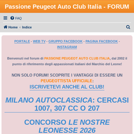
Passione Peugeot Auto Club Italia - FORUM
FAQ
C
Home
Indice
e
PORTALE
-
WEB TV
-
GRUPPO FACEBOOK
-
PAGINA FACEBOOK
-
r
INSTAGRAM
c
a
Benvenuti nel forum di
PASSIONE PEUGEOT AUTO CLUB ITALIA
, dal 2002 il
punto di riferimento degli appassionati italiani del Marchio del Leone!
NON SOLO FORUM! SCOPRITE I VANTAGGI DI ESSERE UN
PEUGEOTTISTA UFFICIALE
:
ISCRIVETEVI ANCHE AL CLUB!
MILANO AUTOCLASSICA
: CERCASI
1007, 307 CC O 207
CONCORSO
LE NOSTRE
LEONESSE 2026