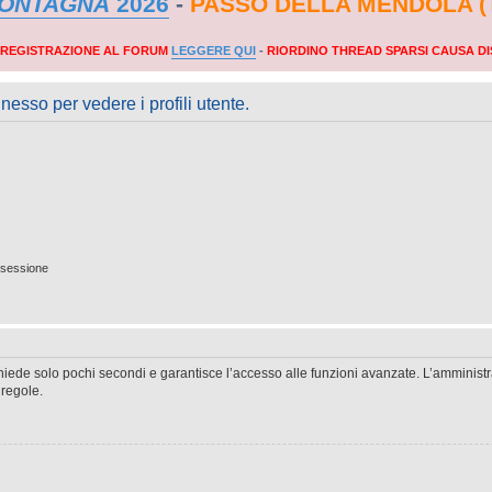
MONTAGNA
2026
-
PASSO DELLA MENDOLA (
A REGISTRAZIONE AL FORUM
LEGGERE QUI
-
RIORDINO THREAD SPARSI CAUSA DI
nesso per vedere i profili utente.
 sessione
ichiede solo pochi secondi e garantisce l’accesso alle funzioni avanzate. L’amminist
 regole.