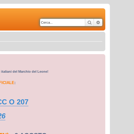
Cerca
Ricerca avanzata
i italiani del Marchio del Leone!
FICIALE
:
CC O 207
26