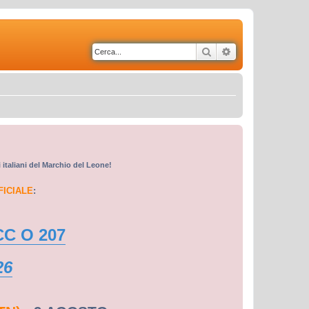
Cerca
Ricerca avanzata
i italiani del Marchio del Leone!
FICIALE
:
CC O 207
26