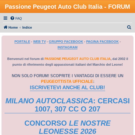
Passione Peugeot Auto Club Italia - FORUM
FAQ
C
Home
Indice
e
PORTALE
-
WEB TV
-
GRUPPO FACEBOOK
-
PAGINA FACEBOOK
-
r
INSTAGRAM
c
a
Benvenuti nel forum di
PASSIONE PEUGEOT AUTO CLUB ITALIA
, dal 2002 il
punto di riferimento degli appassionati italiani del Marchio del Leone!
NON SOLO FORUM! SCOPRITE I VANTAGGI DI ESSERE UN
PEUGEOTTISTA UFFICIALE
:
ISCRIVETEVI ANCHE AL CLUB!
MILANO AUTOCLASSICA
: CERCASI
1007, 307 CC O 207
CONCORSO
LE NOSTRE
LEONESSE 2026