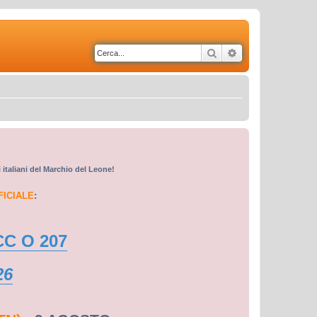
Cerca
Ricerca avanzata
i italiani del Marchio del Leone!
FICIALE
:
CC O 207
26