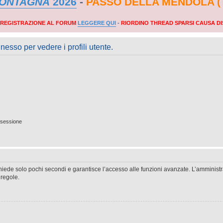
MONTAGNA
2026
-
PASSO DELLA MENDOLA (
A REGISTRAZIONE AL FORUM
LEGGERE QUI
-
RIORDINO THREAD SPARSI CAUSA DI
nesso per vedere i profili utente.
 sessione
ichiede solo pochi secondi e garantisce l’accesso alle funzioni avanzate. L’amminist
 regole.