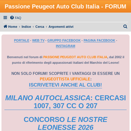
Passione Peugeot Auto Club Italia - FORUM
FAQ
C
Home
Indice
Cerca
Argomenti attivi
e
PORTALE
-
WEB TV
-
GRUPPO FACEBOOK
-
PAGINA FACEBOOK
-
r
INSTAGRAM
c
a
Benvenuti nel forum di
PASSIONE PEUGEOT AUTO CLUB ITALIA
, dal 2002 il
punto di riferimento degli appassionati italiani del Marchio del Leone!
NON SOLO FORUM! SCOPRITE I VANTAGGI DI ESSERE UN
PEUGEOTTISTA UFFICIALE
:
ISCRIVETEVI ANCHE AL CLUB!
MILANO AUTOCLASSICA
: CERCASI
1007, 307 CC O 207
CONCORSO
LE NOSTRE
LEONESSE 2026