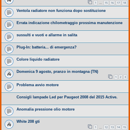
1
15
16
17
18
…
Ventola radiatore non funziona dopo sostituzione
Errata indicazione chilometraggio prossima manutenzione
sussulti e vuoti e allarme in salita
Plug-In: batteria... di emergenza?
Colore liquido radiatore
Domenica 9 agosto, pranzo in montagna (TN)
1
2
3
Problema avvio motore
Consigli lampade Led per Paugeot 2008 del 2015 Active.
Anomalia pressione olio motore
White 208 gti
1
12
13
14
15
…