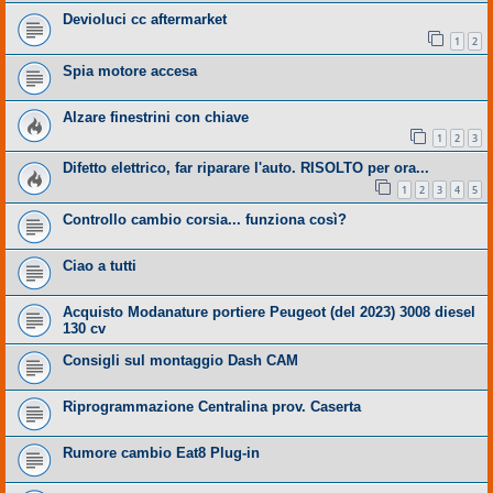
Devioluci cc aftermarket
1
2
Spia motore accesa
Alzare finestrini con chiave
1
2
3
Difetto elettrico, far riparare l'auto. RISOLTO per ora...
1
2
3
4
5
Controllo cambio corsia... funziona così?
Ciao a tutti
Acquisto Modanature portiere Peugeot (del 2023) 3008 diesel
130 cv
Consigli sul montaggio Dash CAM
Riprogrammazione Centralina prov. Caserta
Rumore cambio Eat8 Plug-in