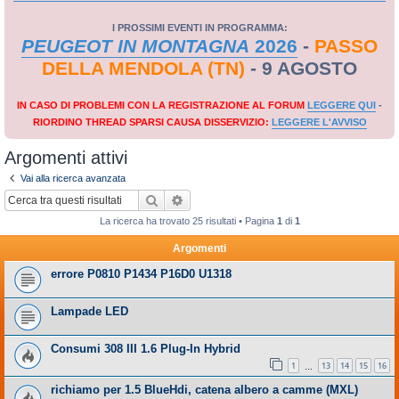
I PROSSIMI EVENTI IN PROGRAMMA:
PEUGEOT IN MONTAGNA
2026
-
PASSO
DELLA MENDOLA (TN)
- 9 AGOSTO
IN CASO DI PROBLEMI CON LA REGISTRAZIONE AL FORUM
LEGGERE QUI
-
RIORDINO THREAD SPARSI CAUSA DISSERVIZIO:
LEGGERE L'AVVISO
Argomenti attivi
Vai alla ricerca avanzata
Cerca
Ricerca avanzata
La ricerca ha trovato 25 risultati • Pagina
1
di
1
Argomenti
errore P0810 P1434 P16D0 U1318
Lampade LED
Consumi 308 III 1.6 Plug-In Hybrid
1
13
14
15
16
…
richiamo per 1.5 BlueHdi, catena albero a camme (MXL)