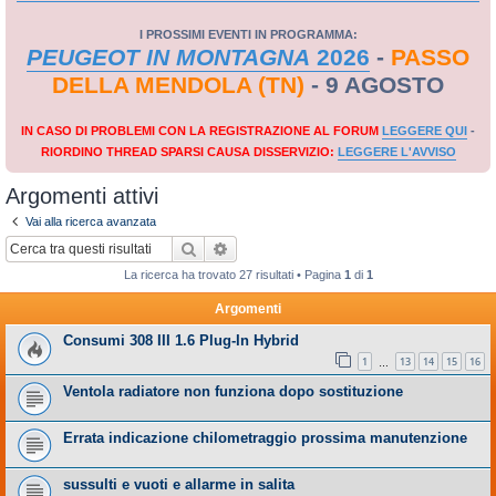
I PROSSIMI EVENTI IN PROGRAMMA:
PEUGEOT IN MONTAGNA
2026
-
PASSO
DELLA MENDOLA (TN)
- 9 AGOSTO
IN CASO DI PROBLEMI CON LA REGISTRAZIONE AL FORUM
LEGGERE QUI
-
RIORDINO THREAD SPARSI CAUSA DISSERVIZIO:
LEGGERE L'AVVISO
Argomenti attivi
Vai alla ricerca avanzata
Cerca
Ricerca avanzata
La ricerca ha trovato 27 risultati • Pagina
1
di
1
Argomenti
Consumi 308 III 1.6 Plug-In Hybrid
1
13
14
15
16
…
Ventola radiatore non funziona dopo sostituzione
Errata indicazione chilometraggio prossima manutenzione
sussulti e vuoti e allarme in salita