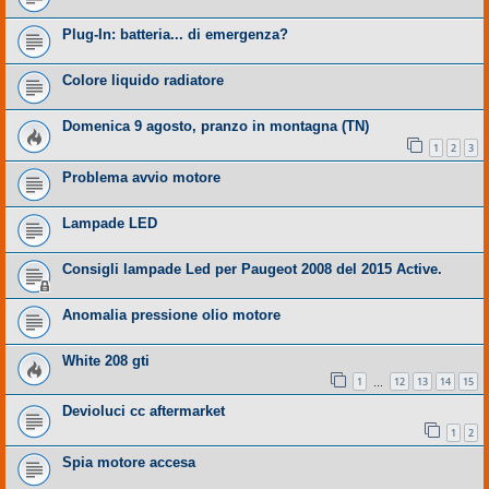
Plug-In: batteria... di emergenza?
Colore liquido radiatore
Domenica 9 agosto, pranzo in montagna (TN)
1
2
3
Problema avvio motore
Lampade LED
Consigli lampade Led per Paugeot 2008 del 2015 Active.
Anomalia pressione olio motore
White 208 gti
1
12
13
14
15
…
Devioluci cc aftermarket
1
2
Spia motore accesa