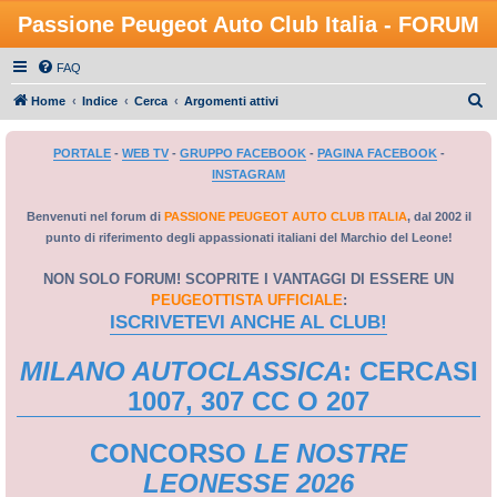
Passione Peugeot Auto Club Italia - FORUM
FAQ
C
Home
Indice
Cerca
Argomenti attivi
e
PORTALE
-
WEB TV
-
GRUPPO FACEBOOK
-
PAGINA FACEBOOK
-
r
INSTAGRAM
c
a
Benvenuti nel forum di
PASSIONE PEUGEOT AUTO CLUB ITALIA
, dal 2002 il
punto di riferimento degli appassionati italiani del Marchio del Leone!
NON SOLO FORUM! SCOPRITE I VANTAGGI DI ESSERE UN
PEUGEOTTISTA UFFICIALE
:
ISCRIVETEVI ANCHE AL CLUB!
MILANO AUTOCLASSICA
: CERCASI
1007, 307 CC O 207
CONCORSO
LE NOSTRE
LEONESSE 2026