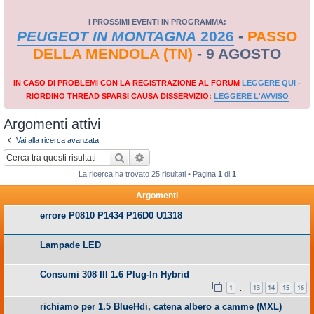
I PROSSIMI EVENTI IN PROGRAMMA:
PEUGEOT IN MONTAGNA
2026
-
PASSO
DELLA MENDOLA (TN)
- 9 AGOSTO
IN CASO DI PROBLEMI CON LA REGISTRAZIONE AL FORUM
LEGGERE QUI
-
RIORDINO THREAD SPARSI CAUSA DISSERVIZIO:
LEGGERE L'AVVISO
Argomenti attivi
Vai alla ricerca avanzata
Cerca
Ricerca avanzata
La ricerca ha trovato 25 risultati • Pagina
1
di
1
Argomenti
errore P0810 P1434 P16D0 U1318
Lampade LED
Consumi 308 III 1.6 Plug-In Hybrid
1
13
14
15
16
…
richiamo per 1.5 BlueHdi, catena albero a camme (MXL)