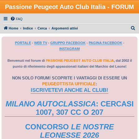
Passione Peugeot Auto Club Italia - FORUM
FAQ
C
Home
Indice
Cerca
Argomenti attivi
e
PORTALE
-
WEB TV
-
GRUPPO FACEBOOK
-
PAGINA FACEBOOK
-
r
INSTAGRAM
c
a
Benvenuti nel forum di
PASSIONE PEUGEOT AUTO CLUB ITALIA
, dal 2002 il
punto di riferimento degli appassionati italiani del Marchio del Leone!
NON SOLO FORUM! SCOPRITE I VANTAGGI DI ESSERE UN
PEUGEOTTISTA UFFICIALE
:
ISCRIVETEVI ANCHE AL CLUB!
MILANO AUTOCLASSICA
: CERCASI
1007, 307 CC O 207
CONCORSO
LE NOSTRE
LEONESSE 2026