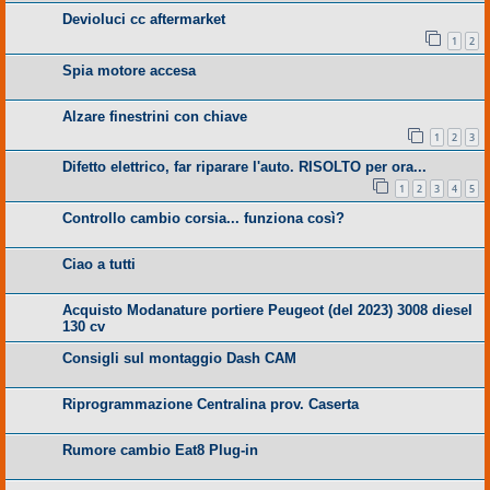
Devioluci cc aftermarket
1
2
Spia motore accesa
Alzare finestrini con chiave
1
2
3
Difetto elettrico, far riparare l'auto. RISOLTO per ora...
1
2
3
4
5
Controllo cambio corsia... funziona così?
Ciao a tutti
Acquisto Modanature portiere Peugeot (del 2023) 3008 diesel
130 cv
Consigli sul montaggio Dash CAM
Riprogrammazione Centralina prov. Caserta
Rumore cambio Eat8 Plug-in