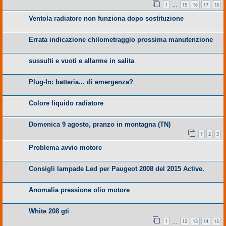
1
15
16
17
18
…
Ventola radiatore non funziona dopo sostituzione
Errata indicazione chilometraggio prossima manutenzione
sussulti e vuoti e allarme in salita
Plug-In: batteria... di emergenza?
Colore liquido radiatore
Domenica 9 agosto, pranzo in montagna (TN)
1
2
3
Problema avvio motore
Consigli lampade Led per Paugeot 2008 del 2015 Active.
Anomalia pressione olio motore
White 208 gti
1
12
13
14
15
…