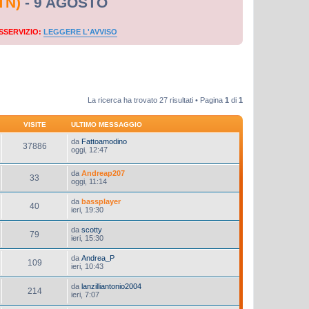
TN)
- 9 AGOSTO
SSERVIZIO:
LEGGERE L'AVVISO
La ricerca ha trovato 27 risultati • Pagina
1
di
1
VISITE
ULTIMO MESSAGGIO
da
Fattoamodino
37886
oggi, 12:47
da
Andreap207
33
oggi, 11:14
da
bassplayer
40
ieri, 19:30
da
scotty
79
ieri, 15:30
da
Andrea_P
109
ieri, 10:43
da
lanzilliantonio2004
214
ieri, 7:07