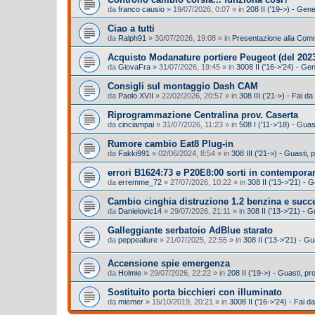
da
franco causio
»
19/07/2026, 0:07
» in
208 II ('19->) - Gen
Ciao a tutti
da
Ralph91
»
30/07/2026, 19:08
» in
Presentazione alla Com
Acquisto Modanature portiere Peugeot (del 2023
da
GiovaFra
»
31/07/2026, 19:45
» in
3008 II ('16->'24) - Ge
Consigli sul montaggio Dash CAM
da
Paolo XVII
»
22/02/2026, 20:57
» in
308 III ('21->) - Fai da
Riprogrammazione Centralina prov. Caserta
da
cinciampai
»
31/07/2026, 11:23
» in
508 I ('11->'18) - Gua
Rumore cambio Eat8 Plug-in
da
Fakki991
»
02/06/2024, 8:54
» in
308 III ('21->) - Guasti
errori B1624:73 e P20E8:00 sorti in contempora
da
erremme_72
»
27/07/2026, 10:22
» in
308 II ('13->'21) -
Cambio cinghia distruzione 1.2 benzina e succ
da
Danielovic14
»
29/07/2026, 21:11
» in
308 II ('13->'21) - 
Galleggiante serbatoio AdBlue starato
da
peppeallure
»
21/07/2025, 22:55
» in
308 II ('13->'21) - G
Accensione spie emergenza
da
Holmie
»
29/07/2026, 22:22
» in
208 II ('19->) - Guasti, 
Sostituito porta bicchieri con illuminato
da
miemer
»
15/10/2019, 20:21
» in
3008 II ('16->'24) - Fai da