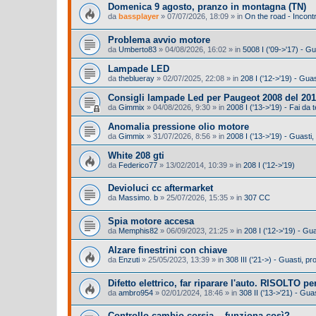
Domenica 9 agosto, pranzo in montagna (TN)
da
bassplayer
»
07/07/2026, 18:09
» in
On the road - Incontr
Problema avvio motore
da
Umberto83
»
04/08/2026, 16:02
» in
5008 I ('09->'17) - G
Lampade LED
da
theblueray
»
02/07/2025, 22:08
» in
208 I ('12->'19) - Gua
Consigli lampade Led per Paugeot 2008 del 201
da
Gimmix
»
04/08/2026, 9:30
» in
2008 I ('13->'19) - Fai da t
Anomalia pressione olio motore
da
Gimmix
»
31/07/2026, 8:56
» in
2008 I ('13->'19) - Guasti
White 208 gti
da
Federico77
»
13/02/2014, 10:39
» in
208 I ('12->'19)
Devioluci cc aftermarket
da
Massimo. b
»
25/07/2026, 15:35
» in
307 CC
Spia motore accesa
da
Memphis82
»
06/09/2023, 21:25
» in
208 I ('12->'19) - Gu
Alzare finestrini con chiave
da
Enzuti
»
25/05/2023, 13:39
» in
308 III ('21->) - Guasti, 
Difetto elettrico, far riparare l'auto. RISOLTO per
da
ambro954
»
02/01/2024, 18:46
» in
308 II ('13->'21) - Gu
Controllo cambio corsia... funziona così?