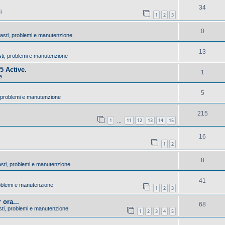
34
i
1
2
3
0
uasti, problemi e manutenzione
13
sti, problemi e manutenzione
5 Active.
1
e
5
, problemi e manutenzione
215
1
11
12
13
14
15
…
16
1
2
8
asti, problemi e manutenzione
41
problemi e manutenzione
1
2
3
 ora...
68
asti, problemi e manutenzione
1
2
3
4
5