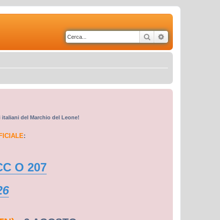
Cerca
Ricerca avanzata
i italiani del Marchio del Leone!
FICIALE
:
CC O 207
26