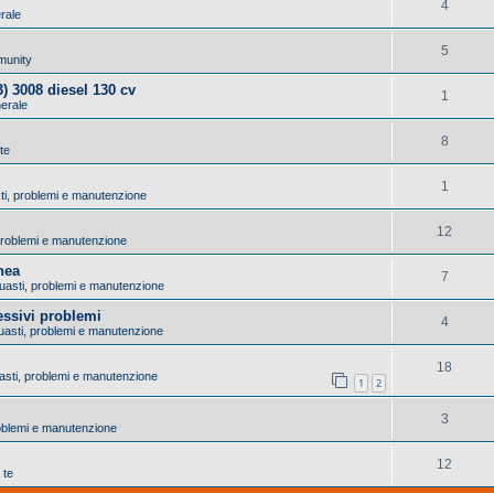
4
erale
5
munity
) 3008 diesel 130 cv
1
nerale
8
 te
1
sti, problemi e manutenzione
12
, problemi e manutenzione
nea
7
 Guasti, problemi e manutenzione
essivi problemi
4
Guasti, problemi e manutenzione
18
uasti, problemi e manutenzione
1
2
3
problemi e manutenzione
12
 te