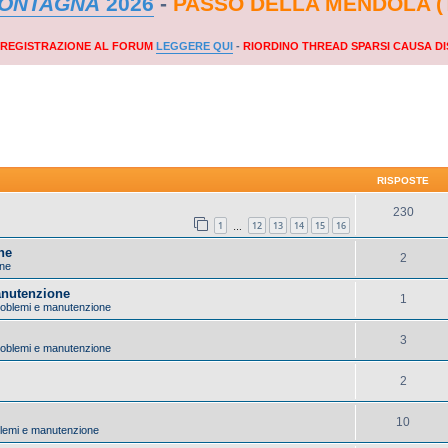
MONTAGNA
2026
-
PASSO DELLA MENDOLA (
A REGISTRAZIONE AL FORUM
LEGGERE QUI
-
RIORDINO THREAD SPARSI CAUSA DI
RISPOSTE
230
1
12
13
14
15
16
…
ne
2
one
anutenzione
1
 problemi e manutenzione
3
 problemi e manutenzione
2
10
oblemi e manutenzione