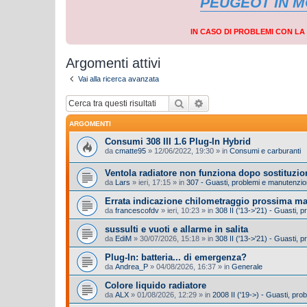
PEUGEOT IN 
IN CASO DI PROBLEMI CON L
Argomenti attivi
Vai alla ricerca avanzata
Cerca
Ricerca avanzata
ARGOMENTI
Consumi 308 III 1.6 Plug-In Hybrid
da
cmatte95
»
12/06/2022, 19:30
» in
Consumi e carburanti
Ventola radiatore non funziona dopo sostituzio
da
Lars
»
ieri, 17:15
» in
307 - Guasti, problemi e manutenzi
Errata indicazione chilometraggio prossima m
da
francescofdv
»
ieri, 10:23
» in
308 II ('13->'21) - Guasti,
sussulti e vuoti e allarme in salita
da
EdiM
»
30/07/2026, 15:18
» in
308 II ('13->'21) - Guasti,
Plug-In: batteria... di emergenza?
da
Andrea_P
»
04/08/2026, 16:37
» in
Generale
Colore liquido radiatore
da
ALX
»
01/08/2026, 12:29
» in
2008 II ('19->) - Guasti, pr