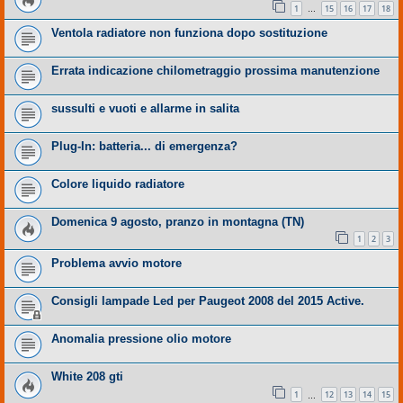
1
15
16
17
18
…
Ventola radiatore non funziona dopo sostituzione
Errata indicazione chilometraggio prossima manutenzione
sussulti e vuoti e allarme in salita
Plug-In: batteria... di emergenza?
Colore liquido radiatore
Domenica 9 agosto, pranzo in montagna (TN)
1
2
3
Problema avvio motore
Consigli lampade Led per Paugeot 2008 del 2015 Active.
Anomalia pressione olio motore
White 208 gti
1
12
13
14
15
…