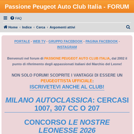
Passione Peugeot Auto Club Italia - FORUM
FAQ
C
Home
Indice
Cerca
Argomenti attivi
e
PORTALE
-
WEB TV
-
GRUPPO FACEBOOK
-
PAGINA FACEBOOK
-
r
INSTAGRAM
c
a
Benvenuti nel forum di
PASSIONE PEUGEOT AUTO CLUB ITALIA
, dal 2002 il
punto di riferimento degli appassionati italiani del Marchio del Leone!
NON SOLO FORUM! SCOPRITE I VANTAGGI DI ESSERE UN
PEUGEOTTISTA UFFICIALE
:
ISCRIVETEVI ANCHE AL CLUB!
MILANO AUTOCLASSICA
: CERCASI
1007, 307 CC O 207
CONCORSO
LE NOSTRE
LEONESSE 2026