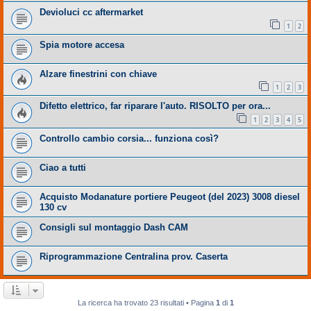
Devioluci cc aftermarket
1
2
Spia motore accesa
Alzare finestrini con chiave
1
2
3
Difetto elettrico, far riparare l'auto. RISOLTO per ora...
1
2
3
4
5
Controllo cambio corsia... funziona così?
Ciao a tutti
Acquisto Modanature portiere Peugeot (del 2023) 3008 diesel
130 cv
Consigli sul montaggio Dash CAM
Riprogrammazione Centralina prov. Caserta
La ricerca ha trovato 23 risultati • Pagina
1
di
1