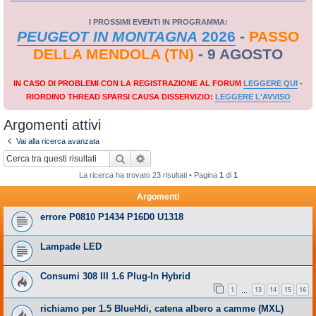
I PROSSIMI EVENTI IN PROGRAMMA:
PEUGEOT IN MONTAGNA
2026
-
PASSO
DELLA MENDOLA (TN)
- 9 AGOSTO
IN CASO DI PROBLEMI CON LA REGISTRAZIONE AL FORUM
LEGGERE QUI
-
RIORDINO THREAD SPARSI CAUSA DISSERVIZIO:
LEGGERE L'AVVISO
Argomenti attivi
Vai alla ricerca avanzata
Cerca
Ricerca avanzata
La ricerca ha trovato 23 risultati • Pagina
1
di
1
Argomenti
errore P0810 P1434 P16D0 U1318
Lampade LED
Consumi 308 III 1.6 Plug-In Hybrid
1
13
14
15
16
…
richiamo per 1.5 BlueHdi, catena albero a camme (MXL)