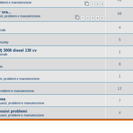
problemi e manutenzione
1
2
3
 ora...
68
asti, problemi e manutenzione
1
2
3
4
5
4
erale
5
munity
) 3008 diesel 130 cv
1
nerale
8
 te
1
sti, problemi e manutenzione
12
, problemi e manutenzione
nea
7
 Guasti, problemi e manutenzione
essivi problemi
4
Guasti, problemi e manutenzione