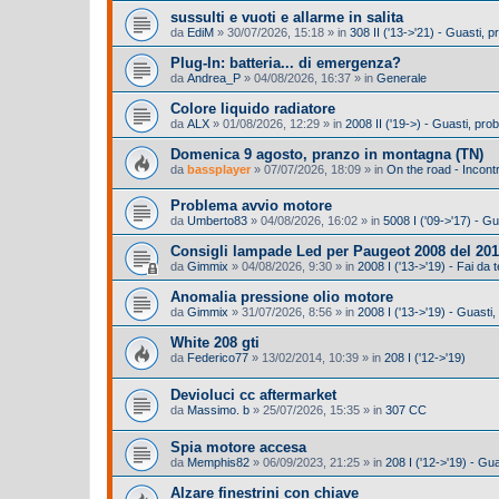
sussulti e vuoti e allarme in salita
da
EdiM
»
30/07/2026, 15:18
» in
308 II ('13->'21) - Guasti,
Plug-In: batteria... di emergenza?
da
Andrea_P
»
04/08/2026, 16:37
» in
Generale
Colore liquido radiatore
da
ALX
»
01/08/2026, 12:29
» in
2008 II ('19->) - Guasti, pr
Domenica 9 agosto, pranzo in montagna (TN)
da
bassplayer
»
07/07/2026, 18:09
» in
On the road - Incontr
Problema avvio motore
da
Umberto83
»
04/08/2026, 16:02
» in
5008 I ('09->'17) - G
Consigli lampade Led per Paugeot 2008 del 201
da
Gimmix
»
04/08/2026, 9:30
» in
2008 I ('13->'19) - Fai da t
Anomalia pressione olio motore
da
Gimmix
»
31/07/2026, 8:56
» in
2008 I ('13->'19) - Guasti
White 208 gti
da
Federico77
»
13/02/2014, 10:39
» in
208 I ('12->'19)
Devioluci cc aftermarket
da
Massimo. b
»
25/07/2026, 15:35
» in
307 CC
Spia motore accesa
da
Memphis82
»
06/09/2023, 21:25
» in
208 I ('12->'19) - Gu
Alzare finestrini con chiave