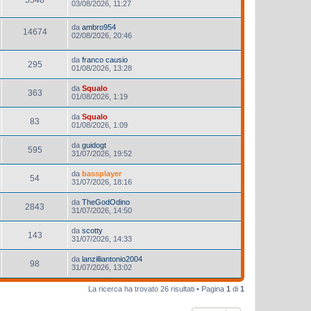
03/08/2026, 11:27
da
ambro954
14674
02/08/2026, 20:46
da
franco causio
295
01/08/2026, 13:28
da
Squalo
363
01/08/2026, 1:19
da
Squalo
83
01/08/2026, 1:09
da
guidogt
595
31/07/2026, 19:52
da
bassplayer
54
31/07/2026, 18:16
da
TheGodOdino
2843
31/07/2026, 14:50
da
scotty
143
31/07/2026, 14:33
da
lanzilliantonio2004
98
31/07/2026, 13:02
La ricerca ha trovato 26 risultati • Pagina
1
di
1