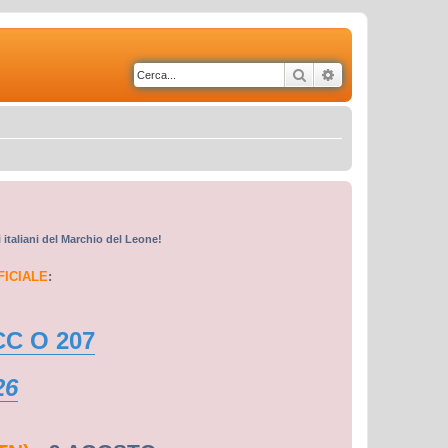
Cerca
Ricerca avanzata
i italiani del Marchio del Leone!
FICIALE
:
CC O 207
26