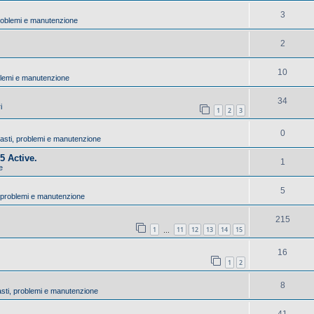
3
 problemi e manutenzione
2
10
oblemi e manutenzione
34
i
1
2
3
0
uasti, problemi e manutenzione
5 Active.
1
e
5
, problemi e manutenzione
215
1
11
12
13
14
15
…
16
1
2
8
asti, problemi e manutenzione
41