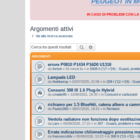
PEUGEOT IN 
IN CASO DI PROBLEMI CON L
Argomenti attivi
Vai alla ricerca avanzata
Cerca
Ricerca avanzata
ARGOMENTI
errore P0810 P1434 P16D0 U1318
da
fortvin
»
55 minuti fa
» in
5008 II ('17->'24) - Guasti, prob
Lampade LED
da
theblueray
»
02/07/2025, 22:08
» in
208 I ('12->'19) - Gua
Consumi 308 III 1.6 Plug-In Hybrid
da
cmatte95
»
12/06/2022, 19:30
» in
Consumi e carburanti
richiamo per 1.5 BlueHdi, catena albero a cam
da
Paolo1960
»
08/07/2025, 18:42
» in
Richiami
Ventola radiatore non funziona dopo sostituzio
da
Lars
»
05/08/2026, 17:15
» in
307 - Guasti, problemi e m
Errata indicazione chilometraggio prossima m
da
francescofdv
»
05/08/2026, 10:23
» in
308 II ('13->'21) -