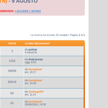
TN)
- 9 AGOSTO
SSERVIZIO:
LEGGERE L'AVVISO
La ricerca ha trovato 26 risultati • Pagina
1
di
1
VISITE
ULTIMO MESSAGGIO
da
guidogt
3
4 minuti fa
da
Anatraserpe
1335
oggi, 8:52
da
bassplayer
38006
ieri, 18:17
da
bassplayer
69418
ieri, 15:59
da
Andreap207
60
ieri, 11:14
da
bassplayer
54
05/08/2026, 19:30