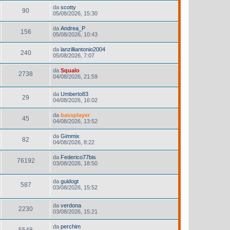
da
scotty
90
05/08/2026, 15:30
da
Andrea_P
156
05/08/2026, 10:43
da
lanzilliantonio2004
240
05/08/2026, 7:07
da
Squalo
2738
04/08/2026, 21:59
da
Umberto83
29
04/08/2026, 16:02
da
bassplayer
45
04/08/2026, 13:52
da
Gimmix
82
04/08/2026, 8:22
da
Federico77bis
76192
03/08/2026, 18:50
da
guidogt
587
03/08/2026, 15:52
da
verdona
2230
03/08/2026, 15:21
da
perchim
5548