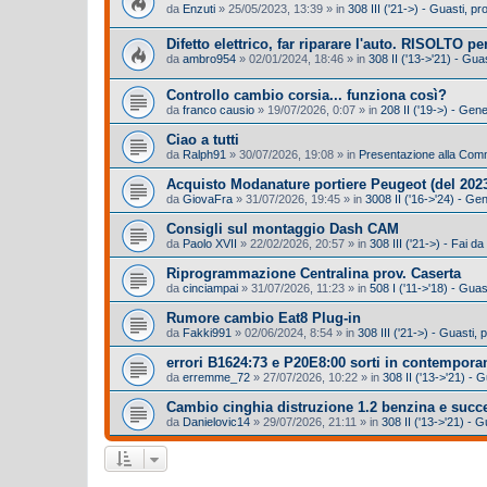
da
Enzuti
»
25/05/2023, 13:39
» in
308 III ('21->) - Guasti, 
Difetto elettrico, far riparare l'auto. RISOLTO per
da
ambro954
»
02/01/2024, 18:46
» in
308 II ('13->'21) - Gu
Controllo cambio corsia... funziona così?
da
franco causio
»
19/07/2026, 0:07
» in
208 II ('19->) - Gen
Ciao a tutti
da
Ralph91
»
30/07/2026, 19:08
» in
Presentazione alla Com
Acquisto Modanature portiere Peugeot (del 2023
da
GiovaFra
»
31/07/2026, 19:45
» in
3008 II ('16->'24) - Ge
Consigli sul montaggio Dash CAM
da
Paolo XVII
»
22/02/2026, 20:57
» in
308 III ('21->) - Fai da
Riprogrammazione Centralina prov. Caserta
da
cinciampai
»
31/07/2026, 11:23
» in
508 I ('11->'18) - Gua
Rumore cambio Eat8 Plug-in
da
Fakki991
»
02/06/2024, 8:54
» in
308 III ('21->) - Guasti
errori B1624:73 e P20E8:00 sorti in contempora
da
erremme_72
»
27/07/2026, 10:22
» in
308 II ('13->'21) -
Cambio cinghia distruzione 1.2 benzina e succ
da
Danielovic14
»
29/07/2026, 21:11
» in
308 II ('13->'21) - 