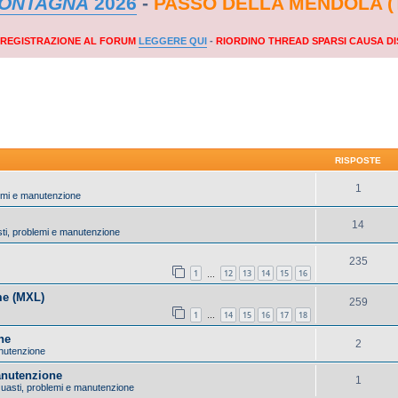
MONTAGNA
2026
-
PASSO DELLA MENDOLA (
A REGISTRAZIONE AL FORUM
LEGGERE QUI
-
RIORDINO THREAD SPARSI CAUSA DI
RISPOSTE
1
lemi e manutenzione
14
sti, problemi e manutenzione
235
1
12
13
14
15
16
…
me (MXL)
259
1
14
15
16
17
18
…
ne
2
anutenzione
anutenzione
1
 Guasti, problemi e manutenzione