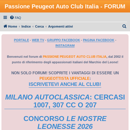
Passione Peugeot Auto Club Italia - FORUM
FAQ
C
Home
Indice
Cerca
Argomenti attivi
e
PORTALE
-
WEB TV
-
GRUPPO FACEBOOK
-
PAGINA FACEBOOK
-
r
INSTAGRAM
c
a
Benvenuti nel forum di
PASSIONE PEUGEOT AUTO CLUB ITALIA
, dal 2002 il
punto di riferimento degli appassionati italiani del Marchio del Leone!
NON SOLO FORUM! SCOPRITE I VANTAGGI DI ESSERE UN
PEUGEOTTISTA UFFICIALE
:
ISCRIVETEVI ANCHE AL CLUB!
MILANO AUTOCLASSICA
: CERCASI
1007, 307 CC O 207
CONCORSO
LE NOSTRE
LEONESSE 2026