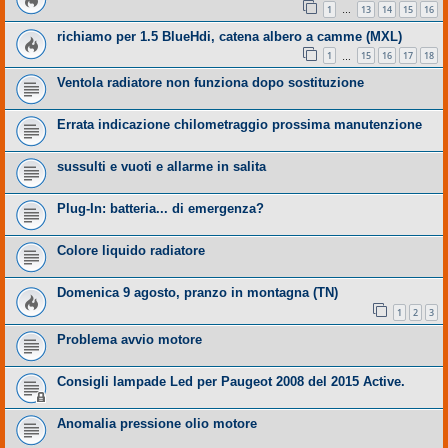
1
13
14
15
16
…
richiamo per 1.5 BlueHdi, catena albero a camme (MXL)
1
15
16
17
18
…
Ventola radiatore non funziona dopo sostituzione
Errata indicazione chilometraggio prossima manutenzione
sussulti e vuoti e allarme in salita
Plug-In: batteria... di emergenza?
Colore liquido radiatore
Domenica 9 agosto, pranzo in montagna (TN)
1
2
3
Problema avvio motore
Consigli lampade Led per Paugeot 2008 del 2015 Active.
Anomalia pressione olio motore