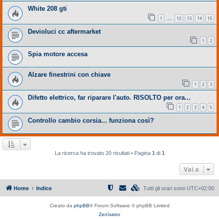
White 208 gti
1
12
13
14
15
…
Devioluci cc aftermarket
1
2
Spia motore accesa
Alzare finestrini con chiave
1
2
3
Difetto elettrico, far riparare l'auto. RISOLTO per ora...
1
2
3
4
5
Controllo cambio corsia... funziona così?
La ricerca ha trovato 20 risultati • Pagina
1
di
1
Vai a
Home
Indice
Tutti gli orari sono
UTC+02:00
Creato da
phpBB
® Forum Software © phpBB Limited
Zenìsator