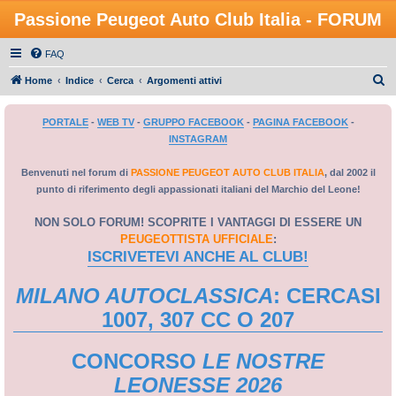
Passione Peugeot Auto Club Italia - FORUM
FAQ
C
Home
Indice
Cerca
Argomenti attivi
e
PORTALE
-
WEB TV
-
GRUPPO FACEBOOK
-
PAGINA FACEBOOK
-
r
INSTAGRAM
c
a
Benvenuti nel forum di
PASSIONE PEUGEOT AUTO CLUB ITALIA
, dal 2002 il
punto di riferimento degli appassionati italiani del Marchio del Leone!
NON SOLO FORUM! SCOPRITE I VANTAGGI DI ESSERE UN
PEUGEOTTISTA UFFICIALE
:
ISCRIVETEVI ANCHE AL CLUB!
MILANO AUTOCLASSICA
: CERCASI
1007, 307 CC O 207
CONCORSO
LE NOSTRE
LEONESSE 2026