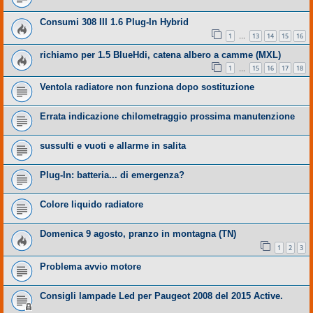
Consumi 308 III 1.6 Plug-In Hybrid
1
13
14
15
16
…
richiamo per 1.5 BlueHdi, catena albero a camme (MXL)
1
15
16
17
18
…
Ventola radiatore non funziona dopo sostituzione
Errata indicazione chilometraggio prossima manutenzione
sussulti e vuoti e allarme in salita
Plug-In: batteria... di emergenza?
Colore liquido radiatore
Domenica 9 agosto, pranzo in montagna (TN)
1
2
3
Problema avvio motore
Consigli lampade Led per Paugeot 2008 del 2015 Active.