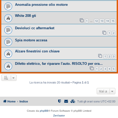
Anomalia pressione olio motore
White 208 gti
1
12
13
14
15
…
Devioluci cc aftermarket
1
2
Spia motore accesa
Alzare finestrini con chiave
1
2
3
Difetto elettrico, far riparare l'auto. RISOLTO per ora...
1
2
3
4
5
La ricerca ha trovato 20 risultati • Pagina
1
di
1
Vai a
Home
Indice
Tutti gli orari sono
UTC+02:00
Creato da
phpBB
® Forum Software © phpBB Limited
Zenìsator