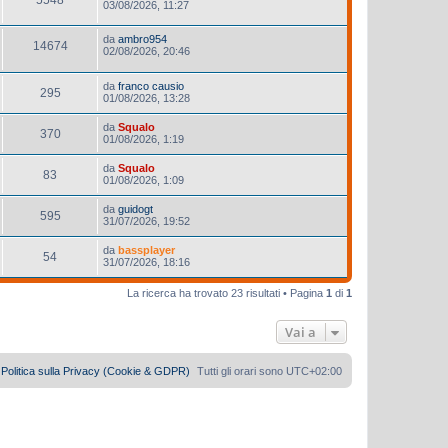
03/08/2026, 11:27
da
ambro954
14674
02/08/2026, 20:46
da
franco causio
295
01/08/2026, 13:28
da
Squalo
370
01/08/2026, 1:19
da
Squalo
83
01/08/2026, 1:09
da
guidogt
595
31/07/2026, 19:52
da
bassplayer
54
31/07/2026, 18:16
La ricerca ha trovato 23 risultati • Pagina
1
di
1
Vai a
Politica sulla Privacy (Cookie & GDPR)
Tutti gli orari sono
UTC+02:00