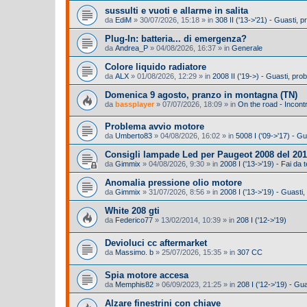
sussulti e vuoti e allarme in salita
da
EdiM
»
30/07/2026, 15:18
» in
308 II ('13->'21) - Guasti,
Plug-In: batteria... di emergenza?
da
Andrea_P
»
04/08/2026, 16:37
» in
Generale
Colore liquido radiatore
da
ALX
»
01/08/2026, 12:29
» in
2008 II ('19->) - Guasti, pr
Domenica 9 agosto, pranzo in montagna (TN)
da
bassplayer
»
07/07/2026, 18:09
» in
On the road - Incontr
Problema avvio motore
da
Umberto83
»
04/08/2026, 16:02
» in
5008 I ('09->'17) - G
Consigli lampade Led per Paugeot 2008 del 201
da
Gimmix
»
04/08/2026, 9:30
» in
2008 I ('13->'19) - Fai da t
Anomalia pressione olio motore
da
Gimmix
»
31/07/2026, 8:56
» in
2008 I ('13->'19) - Guasti
White 208 gti
da
Federico77
»
13/02/2014, 10:39
» in
208 I ('12->'19)
Devioluci cc aftermarket
da
Massimo. b
»
25/07/2026, 15:35
» in
307 CC
Spia motore accesa
da
Memphis82
»
06/09/2023, 21:25
» in
208 I ('12->'19) - Gu
Alzare finestrini con chiave