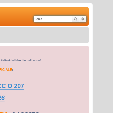
Cerca
Ricerca avanzata
i italiani del Marchio del Leone!
FICIALE
:
CC O 207
26