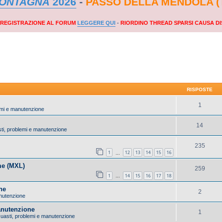
MONTAGNA
2026
-
PASSO DELLA MENDOLA (
A REGISTRAZIONE AL FORUM
LEGGERE QUI
-
RIORDINO THREAD SPARSI CAUSA DI
RISPOSTE
1
lemi e manutenzione
14
sti, problemi e manutenzione
235
1
12
13
14
15
16
…
me (MXL)
259
1
14
15
16
17
18
…
ne
2
anutenzione
anutenzione
1
 Guasti, problemi e manutenzione