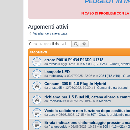
PEUGEOT IN 
IN CASO DI PROBLEMI CON L
Argomenti attivi
Vai alla ricerca avanzata
Cerca
Ricerca avanzata
ARGOMENTI
errore P0810 P1434 P16D0 U1318
da
fortvin
»
oggi, 12:00
» in
5008 II ('17->'24) - Guasti, prob
Lampade LED
da
theblueray
»
02/07/2025, 22:08
» in
208 I ('12->'19) - Gua
Consumi 308 III 1.6 Plug-In Hybrid
da
cmatte95
»
12/06/2022, 19:30
» in
Consumi e carburanti
richiamo per 1.5 BlueHdi, catena albero a cam
da
Paolo1960
»
08/07/2025, 18:42
» in
Richiami
Ventola radiatore non funziona dopo sostituzio
da
Lars
»
05/08/2026, 17:15
» in
307 - Guasti, problemi e m
Errata indicazione chilometraggio prossima m
da
francescofdv
»
05/08/2026, 10:23
» in
308 II ('13->'21) -