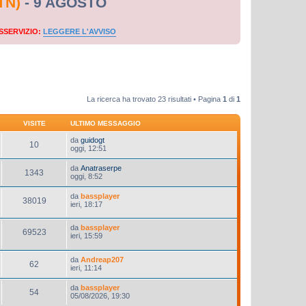
TN)
- 9 AGOSTO
SSERVIZIO:
LEGGERE L'AVVISO
La ricerca ha trovato 23 risultati • Pagina
1
di
1
VISITE
ULTIMO MESSAGGIO
da
guidogt
10
oggi, 12:51
da
Anatraserpe
1343
oggi, 8:52
da
bassplayer
38019
ieri, 18:17
da
bassplayer
69523
ieri, 15:59
da
Andreap207
62
ieri, 11:14
da
bassplayer
54
05/08/2026, 19:30