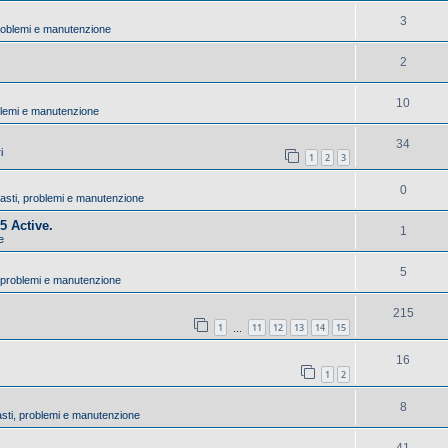
3
 problemi e manutenzione
2
10
oblemi e manutenzione
34
i
1
2
3
0
uasti, problemi e manutenzione
5 Active.
1
e
5
, problemi e manutenzione
215
1
11
12
13
14
15
…
16
1
2
8
asti, problemi e manutenzione
41