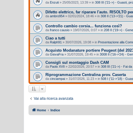
da
Enzuti
»
25/05/2023, 13:39
» in
308 III ('21->) - Guasti, 
Difetto elettrico, far riparare l'auto. RISOLTO per
da
ambro954
»
02/01/2024, 18:46
» in
308 II ('13->'21) - Gu
Controllo cambio corsia... funziona così?
da
franco causio
»
19/07/2026, 0:07
» in
208 II ('19->) - Gen
Ciao a tutti
da
Ralph91
»
30/07/2026, 19:08
» in
Presentazione alla Com
Acquisto Modanature portiere Peugeot (del 2023
da
GiovaFra
»
31/07/2026, 19:45
» in
3008 II ('16->'24) - Ge
Consigli sul montaggio Dash CAM
da
Paolo XVII
»
22/02/2026, 20:57
» in
308 III ('21->) - Fai da
Riprogrammazione Centralina prov. Caserta
da
cinciampai
»
31/07/2026, 11:23
» in
508 I ('11->'18) - Gua
Vai alla ricerca avanzata
Home
Indice