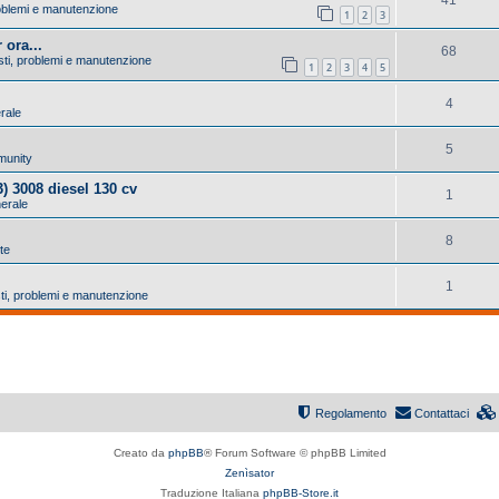
problemi e manutenzione
1
2
3
 ora...
68
asti, problemi e manutenzione
1
2
3
4
5
4
erale
5
munity
) 3008 diesel 130 cv
1
nerale
8
 te
1
sti, problemi e manutenzione
Regolamento
Contattaci
Creato da
phpBB
® Forum Software © phpBB Limited
Zenìsator
Traduzione Italiana
phpBB-Store.it