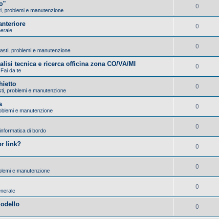
o"
0
sti, problemi e manutenzione
nteriore
0
nerale
0
Guasti, problemi e manutenzione
nalisi tecnica e ricerca officina zona CO/VA/MI
0
 Fai da te
hietto
0
asti, problemi e manutenzione
a
0
problemi e manutenzione
0
 informatica di bordo
r link?
0
0
roblemi e manutenzione
0
enerale
modello
0