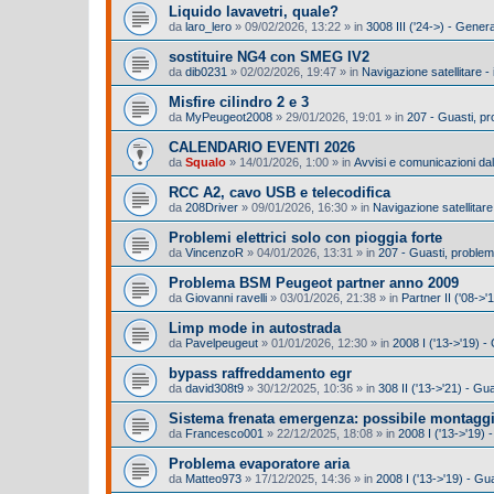
Liquido lavavetri, quale?
da
laro_lero
»
09/02/2026, 13:22
» in
3008 III ('24->) - Gener
sostituire NG4 con SMEG IV2
da
dib0231
»
02/02/2026, 19:47
» in
Navigazione satellitare -
Misfire cilindro 2 e 3
da
MyPeugeot2008
»
29/01/2026, 19:01
» in
207 - Guasti, p
CALENDARIO EVENTI 2026
da
Squalo
»
14/01/2026, 1:00
» in
Avvisi e comunicazioni dal
RCC A2, cavo USB e telecodifica
da
208Driver
»
09/01/2026, 16:30
» in
Navigazione satellitare
Problemi elettrici solo con pioggia forte
da
VincenzoR
»
04/01/2026, 13:31
» in
207 - Guasti, proble
Problema BSM Peugeot partner anno 2009
da
Giovanni ravelli
»
03/01/2026, 21:38
» in
Partner II ('08->'
Limp mode in autostrada
da
Pavelpeugeut
»
01/01/2026, 12:30
» in
2008 I ('13->'19) 
bypass raffreddamento egr
da
david308t9
»
30/12/2025, 10:36
» in
308 II ('13->'21) - G
Sistema frenata emergenza: possibile montagg
da
Francesco001
»
22/12/2025, 18:08
» in
2008 I ('13->'19) -
Problema evaporatore aria
da
Matteo973
»
17/12/2025, 14:36
» in
2008 I ('13->'19) - Gu