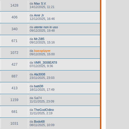
da
Max S.V.
1428
14/12/2025, 11:21
da
Amir Jr
406
12/12/2025, 16:46
da
utente non in uso
340
09/12/2025, 19:48
da
Mr.Zi85
671
09/12/2025, 15:16
da
bassplayer
1072
09/12/2025, 15:00
da
VMR_3008EAT8
427
07/12/2025, 9:36
da
Ala3008
887
23/11/2025, 23:03
da
batti38
413
18/11/2025, 17:49
da
Sal74
1159
11/11/2025, 23:09
da
TheGodOdino
681
11/11/2025, 2:19
da
Bodo68
1031
08/11/2025, 10:09