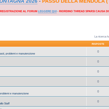
MONTAGNA
2026
-
PASSO DELLA MENDOLA (
A REGISTRAZIONE AL FORUM
LEGGERE QUI
-
RIORDINO THREAD SPARSI CAUSA DI
La ricerca ha
RISPOSTE
0
uasti, problemi e manutenzione
0
0
0
0
, problemi e manutenzione
0
llo Staff