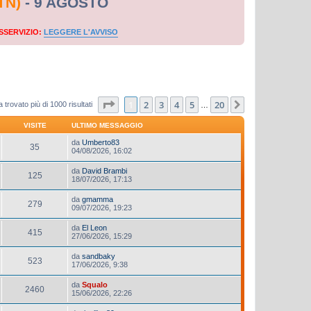
TN)
- 9 AGOSTO
SSERVIZIO:
LEGGERE L'AVVISO
Pagina
1
di
20
1
2
3
4
5
20
Prossimo
 trovato più di 1000 risultati
…
VISITE
ULTIMO MESSAGGIO
da
Umberto83
35
04/08/2026, 16:02
da
David Brambi
125
18/07/2026, 17:13
da
gmamma
279
09/07/2026, 19:23
da
El Leon
415
27/06/2026, 15:29
da
sandbaky
523
17/06/2026, 9:38
da
Squalo
2460
15/06/2026, 22:26