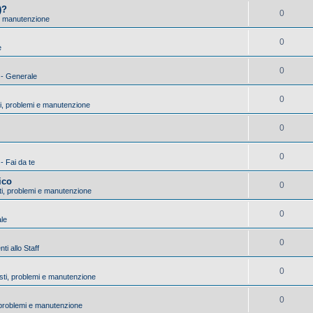
)?
0
 e manutenzione
0
e
0
) - Generale
0
ti, problemi e manutenzione
0
0
 - Fai da te
ico
0
sti, problemi e manutenzione
0
ale
0
i allo Staff
0
asti, problemi e manutenzione
0
, problemi e manutenzione