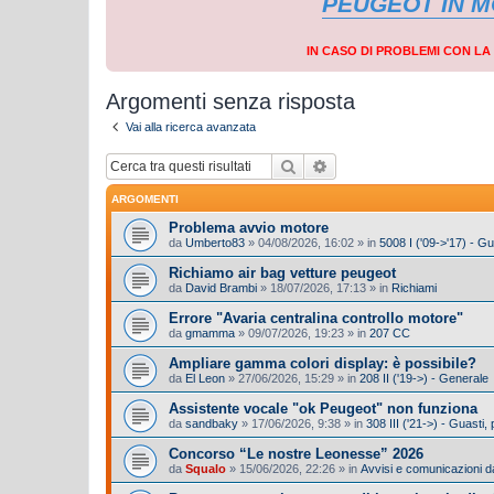
PEUGEOT IN 
IN CASO DI PROBLEMI CON L
Argomenti senza risposta
Vai alla ricerca avanzata
Cerca
Ricerca avanzata
ARGOMENTI
Problema avvio motore
da
Umberto83
»
04/08/2026, 16:02
» in
5008 I ('09->'17) - G
Richiamo air bag vetture peugeot
da
David Brambi
»
18/07/2026, 17:13
» in
Richiami
Errore "Avaria centralina controllo motore"
da
gmamma
»
09/07/2026, 19:23
» in
207 CC
Ampliare gamma colori display: è possibile?
da
El Leon
»
27/06/2026, 15:29
» in
208 II ('19->) - Generale
Assistente vocale "ok Peugeot" non funziona
da
sandbaky
»
17/06/2026, 9:38
» in
308 III ('21->) - Guasti
Concorso “Le nostre Leonesse” 2026
da
Squalo
»
15/06/2026, 22:26
» in
Avvisi e comunicazioni da