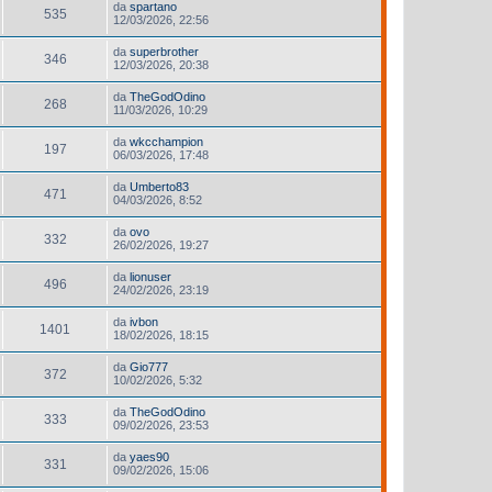
da
spartano
535
12/03/2026, 22:56
da
superbrother
346
12/03/2026, 20:38
da
TheGodOdino
268
11/03/2026, 10:29
da
wkcchampion
197
06/03/2026, 17:48
da
Umberto83
471
04/03/2026, 8:52
da
ovo
332
26/02/2026, 19:27
da
lionuser
496
24/02/2026, 23:19
da
ivbon
1401
18/02/2026, 18:15
da
Gio777
372
10/02/2026, 5:32
da
TheGodOdino
333
09/02/2026, 23:53
da
yaes90
331
09/02/2026, 15:06