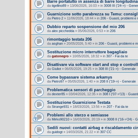
Barre portatutto in assenza di barre longitudina
da
tigellino89
»
13/06/2026, 16:03
» in
3008 III ('24->) - Gene
Guarnizione sotto parabrezza su Temu: consigl
da
Pietro 2
»
11/06/2026, 18:44
» in
206 - Guasti, problemi e
Dubbio reparto sospensione del mio 206
da
alex picchedda
»
05/06/2026, 0:53
» in
206
rimontaggio testata 206
da
asghan
»
20/05/2026, 5:40
» in
206 - Guasti, problemi e 
Sostituzione micro interruttore bagagliaio
da
gatonegro
»
10/05/2026, 18:32
» in
307 - Fai da te
Disattivare via software start and stop e control
da
Giuliot
»
06/05/2026, 19:25
» in
308 III ('21->) - Generale
Come bypassare sistema arkamys
da
Pietro97
»
05/05/2026, 1:40
» in
208 II ('19->) - Generale
Problematica sensori di parcheggio
da
dexter85
»
03/04/2026, 12:35
» in
308 I ('07->'13) - Guas
Sostituzione Guarnizione Testata
da
Strange931
»
18/03/2026, 13:56
» in
207 - Fai da te
Problemi allo sterzo e semiasse
da
Mirko90210
»
16/03/2026, 20:19
» in
3008 II ('16->'24) -
Sedili nuovi: contatti airbag e riscaldamento cin
da
guidogt
»
14/03/2026, 21:22
» in
307 CC