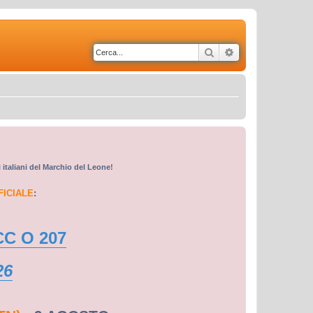
Cerca
Ricerca avanzata
i italiani del Marchio del Leone!
FICIALE
:
CC O 207
26