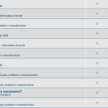
0
ale
0
 informatica di bordo
0
roblemi e manutenzione
0
lo Staff
0
 - informatica di bordo
0
mi e manutenzione
0
18)
0
- Guasti, problemi e manutenzione
0
uasti, problemi e manutenzione
io successivo?
0
 Fai da te
0
asti, problemi e manutenzione