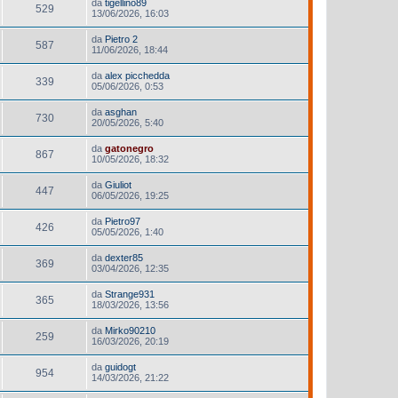
da
tigellino89
529
13/06/2026, 16:03
da
Pietro 2
587
11/06/2026, 18:44
da
alex picchedda
339
05/06/2026, 0:53
da
asghan
730
20/05/2026, 5:40
da
gatonegro
867
10/05/2026, 18:32
da
Giuliot
447
06/05/2026, 19:25
da
Pietro97
426
05/05/2026, 1:40
da
dexter85
369
03/04/2026, 12:35
da
Strange931
365
18/03/2026, 13:56
da
Mirko90210
259
16/03/2026, 20:19
da
guidogt
954
14/03/2026, 21:22