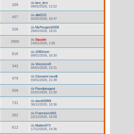
da
laro_lero
269
09/02/2026, 13:22
da
dib0231
457
02/02/2026, 19:47
da
MyPeugeot2008
326
29/01/2026, 19:01
da
Squalo
2900
14/01/2026, 1:00
da
208Driver
616
09/01/2026, 16:30
da
VincenzoR
342
04/01/2026, 13:31
da
Giovanni ravelli
479
03/01/2026, 21:38
da
Pavelpeugeut
559
01/01/2026, 12:30
da
david308t9
731
30/12/2025, 10:36
da
Francesco001
262
22/12/2025, 18:08
da
Matteo973
612
17/12/2025, 14:36