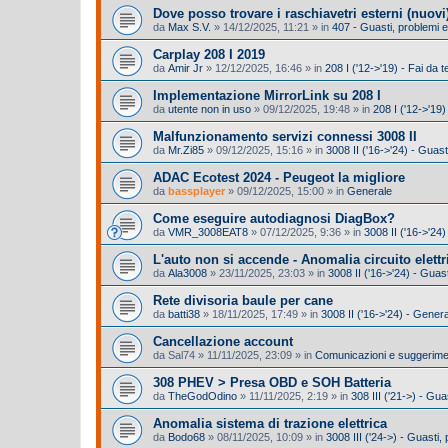
Dove posso trovare i raschiavetri esterni (nuovi
da
Max S.V.
»
14/12/2025, 11:21
» in
407 - Guasti, problemi
Carplay 208 I 2019
da
Amir Jr
»
12/12/2025, 16:46
» in
208 I ('12->'19) - Fai da t
Implementazione MirrorLink su 208 I
da
utente non in uso
»
09/12/2025, 19:48
» in
208 I ('12->'19
Malfunzionamento servizi connessi 3008 II
da
Mr.Zi85
»
09/12/2025, 15:16
» in
3008 II ('16->'24) - Guas
ADAC Ecotest 2024 - Peugeot la migliore
da
bassplayer
»
09/12/2025, 15:00
» in
Generale
Come eseguire autodiagnosi DiagBox?
da
VMR_3008EAT8
»
07/12/2025, 9:36
» in
3008 II ('16->'24)
L'auto non si accende - Anomalia circuito elettr
da
Ala3008
»
23/11/2025, 23:03
» in
3008 II ('16->'24) - Gua
Rete divisoria baule per cane
da
batti38
»
18/11/2025, 17:49
» in
3008 II ('16->'24) - Gener
Cancellazione account
da
Sal74
»
11/11/2025, 23:09
» in
Comunicazioni e suggeriment
308 PHEV > Presa OBD e SOH Batteria
da
TheGodOdino
»
11/11/2025, 2:19
» in
308 III ('21->) - Gu
Anomalia sistema di trazione elettrica
da
Bodo68
»
08/11/2025, 10:09
» in
3008 III ('24->) - Guasti