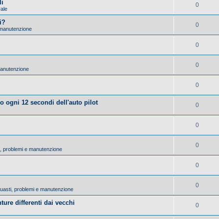
li
0
rale
i?
0
 manutenzione
0
0
manutenzione
0
lo ogni 12 secondi dell'auto pilot
0
0
0
ti, problemi e manutenzione
0
0
 Guasti, problemi e manutenzione
ture differenti dai vecchi
0