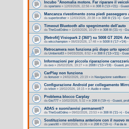
Incubo "Anomalia motore. Far riparare il veicol
da
spartano
»
12/03/2026, 22:56
» in
308 II ('13->'21) - Gua
Mancanza rivestimento zona piedi passeggero a
da
superbrother
»
12/03/2026, 20:38
» in
308 III ('21->) - Ge
Timeout Bluetooth allo spegnimento dell'auto
da
TheGodOdino
»
11/03/2026, 10:29
» in
308 III ('21->) - 
​[Retrofit] Visiopark 2 (360°) su 5008 GT 2024: A
da
wkcchampion
»
06/03/2026, 17:48
» in
5008 II ('17->'24) -
Retrocamera non funziona più dopo urto specc
da
Umberto83
»
04/03/2026, 8:52
» in
308 II ('13->'21) - Gu
Informazioni per piccola riparazione carrozzeri
da
ovo
»
26/02/2026, 19:27
» in
2008 I ('13->'19) - Guasti, 
CarPlay non funziona
da
lionuser
»
24/02/2026, 23:19
» in
Navigazione satellitare -
Configurazione Android per collegamento Mirro
da
ivbon
»
18/02/2026, 18:15
» in
Audio e video
Problema blocco Carplay
da
Gio777
»
10/02/2026, 5:32
» in
208 II ('19->) - Guasti, p
ADAS e suoni/avvisi permanenti?
da
TheGodOdino
»
09/02/2026, 23:53
» in
308 III ('21->) - G
Sostituzione emblema anteriore con il nuovo 
da
yaes90
»
09/02/2026, 15:06
» in
208 II ('19->) - Fai da te