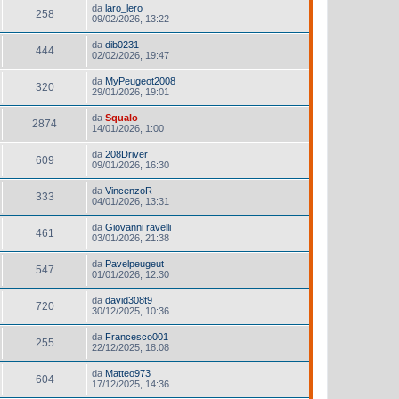
da
laro_lero
258
09/02/2026, 13:22
da
dib0231
444
02/02/2026, 19:47
da
MyPeugeot2008
320
29/01/2026, 19:01
da
Squalo
2874
14/01/2026, 1:00
da
208Driver
609
09/01/2026, 16:30
da
VincenzoR
333
04/01/2026, 13:31
da
Giovanni ravelli
461
03/01/2026, 21:38
da
Pavelpeugeut
547
01/01/2026, 12:30
da
david308t9
720
30/12/2025, 10:36
da
Francesco001
255
22/12/2025, 18:08
da
Matteo973
604
17/12/2025, 14:36