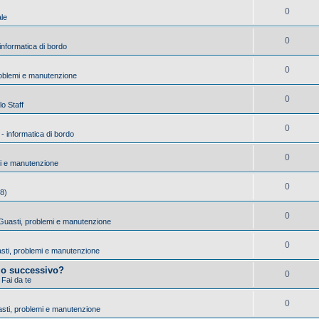
0
ale
0
 informatica di bordo
0
roblemi e manutenzione
0
lo Staff
0
 - informatica di bordo
0
mi e manutenzione
0
18)
0
- Guasti, problemi e manutenzione
0
uasti, problemi e manutenzione
io successivo?
0
 Fai da te
0
asti, problemi e manutenzione