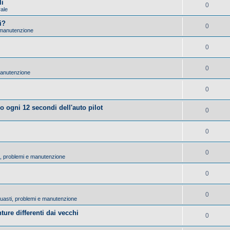
li
0
rale
i?
0
 manutenzione
0
0
manutenzione
0
lo ogni 12 secondi dell'auto pilot
0
0
0
ti, problemi e manutenzione
0
0
 Guasti, problemi e manutenzione
ture differenti dai vecchi
0