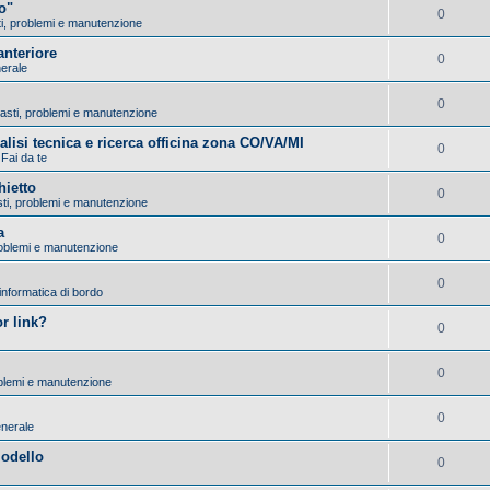
o"
0
sti, problemi e manutenzione
nteriore
0
nerale
0
Guasti, problemi e manutenzione
nalisi tecnica e ricerca officina zona CO/VA/MI
0
 Fai da te
hietto
0
asti, problemi e manutenzione
a
0
problemi e manutenzione
0
 informatica di bordo
r link?
0
0
roblemi e manutenzione
0
enerale
modello
0