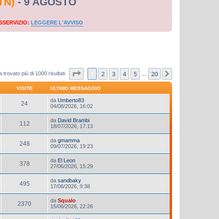
TN)
- 9 AGOSTO
SSERVIZIO:
LEGGERE L'AVVISO
Pagina
1
di
20
1
2
3
4
5
20
Prossimo
 trovato più di 1000 risultati
…
VISITE
ULTIMO MESSAGGIO
da
Umberto83
24
04/08/2026, 16:02
da
David Brambi
112
18/07/2026, 17:13
da
gmamma
248
09/07/2026, 19:23
da
El Leon
378
27/06/2026, 15:29
da
sandbaky
495
17/06/2026, 9:38
da
Squalo
2370
15/06/2026, 22:26