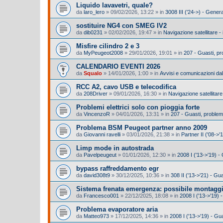
Liquido lavavetri, quale?
da
laro_lero
»
09/02/2026, 13:22
» in
3008 III ('24->) - Gener
sostituire NG4 con SMEG IV2
da
dib0231
»
02/02/2026, 19:47
» in
Navigazione satellitare -
Misfire cilindro 2 e 3
da
MyPeugeot2008
»
29/01/2026, 19:01
» in
207 - Guasti, p
CALENDARIO EVENTI 2026
da
Squalo
»
14/01/2026, 1:00
» in
Avvisi e comunicazioni dal
RCC A2, cavo USB e telecodifica
da
208Driver
»
09/01/2026, 16:30
» in
Navigazione satellitare
Problemi elettrici solo con pioggia forte
da
VincenzoR
»
04/01/2026, 13:31
» in
207 - Guasti, proble
Problema BSM Peugeot partner anno 2009
da
Giovanni ravelli
»
03/01/2026, 21:38
» in
Partner II ('08->'
Limp mode in autostrada
da
Pavelpeugeut
»
01/01/2026, 12:30
» in
2008 I ('13->'19) 
bypass raffreddamento egr
da
david308t9
»
30/12/2025, 10:36
» in
308 II ('13->'21) - G
Sistema frenata emergenza: possibile montagg
da
Francesco001
»
22/12/2025, 18:08
» in
2008 I ('13->'19) -
Problema evaporatore aria
da
Matteo973
»
17/12/2025, 14:36
» in
2008 I ('13->'19) - Gu