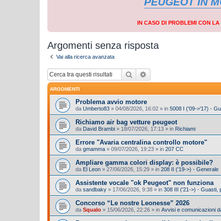
PEUGEOT IN 
IN CASO DI PROBLEMI CON L
Argomenti senza risposta
Vai alla ricerca avanzata
Cerca
Ricerca avanzata
ARGOMENTI
Problema avvio motore
da
Umberto83
»
04/08/2026, 16:02
» in
5008 I ('09->'17) - G
Richiamo air bag vetture peugeot
da
David Brambi
»
18/07/2026, 17:13
» in
Richiami
Errore "Avaria centralina controllo motore"
da
gmamma
»
09/07/2026, 19:23
» in
207 CC
Ampliare gamma colori display: è possibile?
da
El Leon
»
27/06/2026, 15:29
» in
208 II ('19->) - Generale
Assistente vocale "ok Peugeot" non funziona
da
sandbaky
»
17/06/2026, 9:38
» in
308 III ('21->) - Guasti
Concorso “Le nostre Leonesse” 2026
da
Squalo
»
15/06/2026, 22:26
» in
Avvisi e comunicazioni da