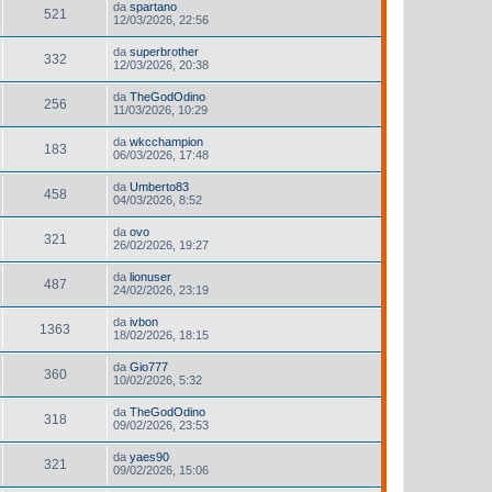
da
spartano
521
12/03/2026, 22:56
da
superbrother
332
12/03/2026, 20:38
da
TheGodOdino
256
11/03/2026, 10:29
da
wkcchampion
183
06/03/2026, 17:48
da
Umberto83
458
04/03/2026, 8:52
da
ovo
321
26/02/2026, 19:27
da
lionuser
487
24/02/2026, 23:19
da
ivbon
1363
18/02/2026, 18:15
da
Gio777
360
10/02/2026, 5:32
da
TheGodOdino
318
09/02/2026, 23:53
da
yaes90
321
09/02/2026, 15:06