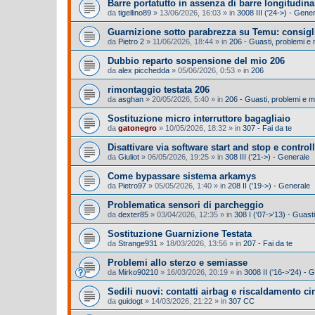
Barre portatutto in assenza di barre longitudina
da
tigellino89
»
13/06/2026, 16:03
» in
3008 III ('24->) - Gene
Guarnizione sotto parabrezza su Temu: consigl
da
Pietro 2
»
11/06/2026, 18:44
» in
206 - Guasti, problemi e
Dubbio reparto sospensione del mio 206
da
alex picchedda
»
05/06/2026, 0:53
» in
206
rimontaggio testata 206
da
asghan
»
20/05/2026, 5:40
» in
206 - Guasti, problemi e 
Sostituzione micro interruttore bagagliaio
da
gatonegro
»
10/05/2026, 18:32
» in
307 - Fai da te
Disattivare via software start and stop e control
da
Giuliot
»
06/05/2026, 19:25
» in
308 III ('21->) - Generale
Come bypassare sistema arkamys
da
Pietro97
»
05/05/2026, 1:40
» in
208 II ('19->) - Generale
Problematica sensori di parcheggio
da
dexter85
»
03/04/2026, 12:35
» in
308 I ('07->'13) - Guas
Sostituzione Guarnizione Testata
da
Strange931
»
18/03/2026, 13:56
» in
207 - Fai da te
Problemi allo sterzo e semiasse
da
Mirko90210
»
16/03/2026, 20:19
» in
3008 II ('16->'24) -
Sedili nuovi: contatti airbag e riscaldamento cin
da
guidogt
»
14/03/2026, 21:22
» in
307 CC