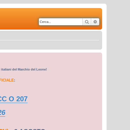
Cerca
Ricerca avanzata
i italiani del Marchio del Leone!
FICIALE
:
CC O 207
26