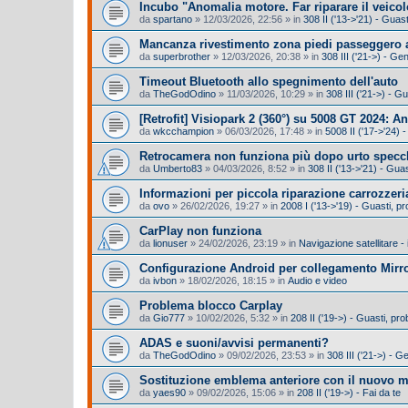
Incubo "Anomalia motore. Far riparare il veicol
da
spartano
»
12/03/2026, 22:56
» in
308 II ('13->'21) - Gua
Mancanza rivestimento zona piedi passeggero a
da
superbrother
»
12/03/2026, 20:38
» in
308 III ('21->) - Ge
Timeout Bluetooth allo spegnimento dell'auto
da
TheGodOdino
»
11/03/2026, 10:29
» in
308 III ('21->) - 
​[Retrofit] Visiopark 2 (360°) su 5008 GT 2024: A
da
wkcchampion
»
06/03/2026, 17:48
» in
5008 II ('17->'24) -
Retrocamera non funziona più dopo urto specc
da
Umberto83
»
04/03/2026, 8:52
» in
308 II ('13->'21) - Gu
Informazioni per piccola riparazione carrozzeri
da
ovo
»
26/02/2026, 19:27
» in
2008 I ('13->'19) - Guasti, 
CarPlay non funziona
da
lionuser
»
24/02/2026, 23:19
» in
Navigazione satellitare -
Configurazione Android per collegamento Mirro
da
ivbon
»
18/02/2026, 18:15
» in
Audio e video
Problema blocco Carplay
da
Gio777
»
10/02/2026, 5:32
» in
208 II ('19->) - Guasti, p
ADAS e suoni/avvisi permanenti?
da
TheGodOdino
»
09/02/2026, 23:53
» in
308 III ('21->) - G
Sostituzione emblema anteriore con il nuovo 
da
yaes90
»
09/02/2026, 15:06
» in
208 II ('19->) - Fai da te