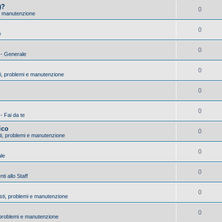
)?
0
 e manutenzione
0
e
0
) - Generale
0
ti, problemi e manutenzione
0
0
 - Fai da te
ico
0
sti, problemi e manutenzione
0
ale
0
i allo Staff
0
asti, problemi e manutenzione
0
, problemi e manutenzione