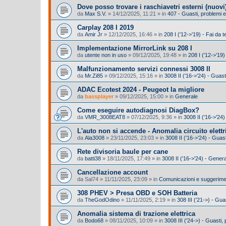
Dove posso trovare i raschiavetri esterni (nuovi
da
Max S.V.
»
14/12/2025, 11:21
» in
407 - Guasti, problemi
Carplay 208 I 2019
da
Amir Jr
»
12/12/2025, 16:46
» in
208 I ('12->'19) - Fai da t
Implementazione MirrorLink su 208 I
da
utente non in uso
»
09/12/2025, 19:48
» in
208 I ('12->'19
Malfunzionamento servizi connessi 3008 II
da
Mr.Zi85
»
09/12/2025, 15:16
» in
3008 II ('16->'24) - Guas
ADAC Ecotest 2024 - Peugeot la migliore
da
bassplayer
»
09/12/2025, 15:00
» in
Generale
Come eseguire autodiagnosi DiagBox?
da
VMR_3008EAT8
»
07/12/2025, 9:36
» in
3008 II ('16->'24)
L'auto non si accende - Anomalia circuito elettr
da
Ala3008
»
23/11/2025, 23:03
» in
3008 II ('16->'24) - Gua
Rete divisoria baule per cane
da
batti38
»
18/11/2025, 17:49
» in
3008 II ('16->'24) - Gener
Cancellazione account
da
Sal74
»
11/11/2025, 23:09
» in
Comunicazioni e suggeriment
308 PHEV > Presa OBD e SOH Batteria
da
TheGodOdino
»
11/11/2025, 2:19
» in
308 III ('21->) - Gu
Anomalia sistema di trazione elettrica
da
Bodo68
»
08/11/2025, 10:09
» in
3008 III ('24->) - Guasti