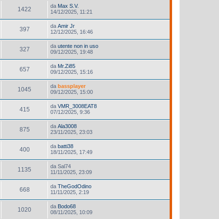
da
Max S.V.
1422
14/12/2025, 11:21
da
Amir Jr
397
12/12/2025, 16:46
da
utente non in uso
327
09/12/2025, 19:48
da
Mr.Zi85
657
09/12/2025, 15:16
da
bassplayer
1045
09/12/2025, 15:00
da
VMR_3008EAT8
415
07/12/2025, 9:36
da
Ala3008
875
23/11/2025, 23:03
da
batti38
400
18/11/2025, 17:49
da
Sal74
1135
11/11/2025, 23:09
da
TheGodOdino
668
11/11/2025, 2:19
da
Bodo68
1020
08/11/2025, 10:09