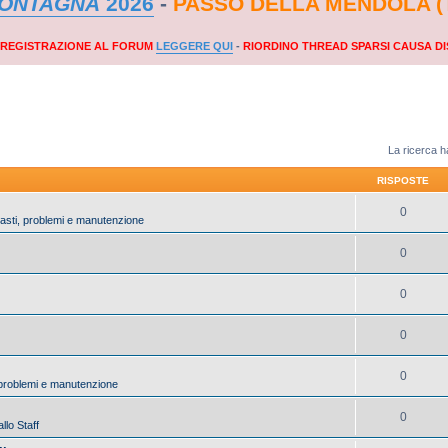
MONTAGNA
2026
-
PASSO DELLA MENDOLA (
A REGISTRAZIONE AL FORUM
LEGGERE QUI
-
RIORDINO THREAD SPARSI CAUSA DI
La ricerca ha
RISPOSTE
0
uasti, problemi e manutenzione
0
0
0
0
, problemi e manutenzione
0
llo Staff