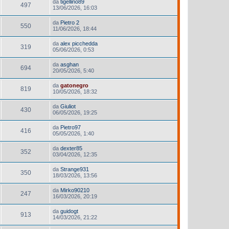
da
tigellino89
497
13/06/2026, 16:03
da
Pietro 2
550
11/06/2026, 18:44
da
alex picchedda
319
05/06/2026, 0:53
da
asghan
694
20/05/2026, 5:40
da
gatonegro
819
10/05/2026, 18:32
da
Giuliot
430
06/05/2026, 19:25
da
Pietro97
416
05/05/2026, 1:40
da
dexter85
352
03/04/2026, 12:35
da
Strange931
350
18/03/2026, 13:56
da
Mirko90210
247
16/03/2026, 20:19
da
guidogt
913
14/03/2026, 21:22