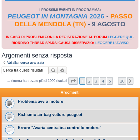
I PROSSIMI EVENTI IN PROGRAMMA:
PEUGEOT IN MONTAGNA
2026
-
PASSO
DELLA MENDOLA (TN)
- 9 AGOSTO
IN CASO DI PROBLEMI CON LA REGISTRAZIONE AL FORUM
LEGGERE QUI
-
RIORDINO THREAD SPARSI CAUSA DISSERVIZIO:
LEGGERE L'AVVISO
Argomenti senza risposta
Vai alla ricerca avanzata
Cerca
Ricerca avanzata
Pagina
1
di
20
1
2
3
4
5
20
Pr
La ricerca ha trovato più di 1000 risultati
…
Argomenti
Problema avvio motore
Richiamo air bag vetture peugeot
Errore "Avaria centralina controllo motore"