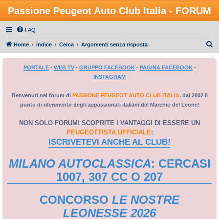
Passione Peugeot Auto Club Italia - FORUM
FAQ
C
Home
Indice
Cerca
Argomenti senza risposta
e
PORTALE
-
WEB TV
-
GRUPPO FACEBOOK
-
PAGINA FACEBOOK
-
r
INSTAGRAM
c
a
Benvenuti nel forum di
PASSIONE PEUGEOT AUTO CLUB ITALIA
, dal 2002 il
punto di riferimento degli appassionati italiani del Marchio del Leone!
NON SOLO FORUM! SCOPRITE I VANTAGGI DI ESSERE UN
PEUGEOTTISTA UFFICIALE
:
ISCRIVETEVI ANCHE AL CLUB!
MILANO AUTOCLASSICA
: CERCASI
1007, 307 CC O 207
CONCORSO
LE NOSTRE
LEONESSE 2026