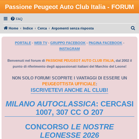
Passione Peugeot Auto Club Italia - FORUM
FAQ
C
Home
Indice
Cerca
Argomenti senza risposta
e
PORTALE
-
WEB TV
-
GRUPPO FACEBOOK
-
PAGINA FACEBOOK
-
r
INSTAGRAM
c
a
Benvenuti nel forum di
PASSIONE PEUGEOT AUTO CLUB ITALIA
, dal 2002 il
punto di riferimento degli appassionati italiani del Marchio del Leone!
NON SOLO FORUM! SCOPRITE I VANTAGGI DI ESSERE UN
PEUGEOTTISTA UFFICIALE
:
ISCRIVETEVI ANCHE AL CLUB!
MILANO AUTOCLASSICA
: CERCASI
1007, 307 CC O 207
CONCORSO
LE NOSTRE
LEONESSE 2026