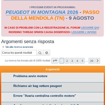
I PROSSIMI EVENTI IN PROGRAMMA:
PEUGEOT IN MONTAGNA
2026
-
PASSO
DELLA MENDOLA (TN)
- 9 AGOSTO
IN CASO DI PROBLEMI CON LA REGISTRAZIONE AL FORUM
LEGGERE QUI
-
RIORDINO THREAD SPARSI CAUSA DISSERVIZIO:
LEGGERE L'AVVISO
Argomenti senza risposta
Vai alla ricerca avanzata
Cerca
Ricerca avanzata
Pagina
1
di
20
1
2
3
4
5
20
Pr
La ricerca ha trovato più di 1000 risultati
…
Argomenti
Problema avvio motore
Richiamo air bag vetture peugeot
Errore "Avaria centralina controllo motore"