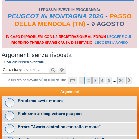
I PROSSIMI EVENTI IN PROGRAMMA:
PEUGEOT IN MONTAGNA
2026
-
PASSO
DELLA MENDOLA (TN)
- 9 AGOSTO
IN CASO DI PROBLEMI CON LA REGISTRAZIONE AL FORUM
LEGGERE QUI
-
RIORDINO THREAD SPARSI CAUSA DISSERVIZIO:
LEGGERE L'AVVISO
Argomenti senza risposta
Vai alla ricerca avanzata
Cerca
Ricerca avanzata
Pagina
1
di
20
1
2
3
4
5
20
Pr
La ricerca ha trovato più di 1000 risultati
…
Argomenti
Problema avvio motore
Richiamo air bag vetture peugeot
Errore "Avaria centralina controllo motore"