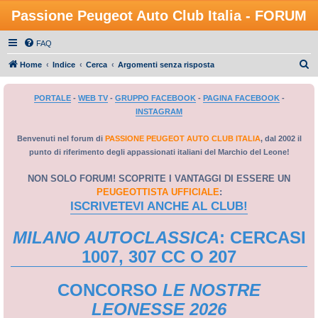
Passione Peugeot Auto Club Italia - FORUM
FAQ
C
Home
Indice
Cerca
Argomenti senza risposta
e
PORTALE
-
WEB TV
-
GRUPPO FACEBOOK
-
PAGINA FACEBOOK
-
r
INSTAGRAM
c
a
Benvenuti nel forum di
PASSIONE PEUGEOT AUTO CLUB ITALIA
, dal 2002 il
punto di riferimento degli appassionati italiani del Marchio del Leone!
NON SOLO FORUM! SCOPRITE I VANTAGGI DI ESSERE UN
PEUGEOTTISTA UFFICIALE
:
ISCRIVETEVI ANCHE AL CLUB!
MILANO AUTOCLASSICA
: CERCASI
1007, 307 CC O 207
CONCORSO
LE NOSTRE
LEONESSE 2026