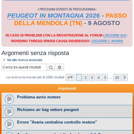
I PROSSIMI EVENTI IN PROGRAMMA:
PEUGEOT IN MONTAGNA
2026
-
PASSO
DELLA MENDOLA (TN)
- 9 AGOSTO
IN CASO DI PROBLEMI CON LA REGISTRAZIONE AL FORUM
LEGGERE QUI
-
RIORDINO THREAD SPARSI CAUSA DISSERVIZIO:
LEGGERE L'AVVISO
Argomenti senza risposta
Vai alla ricerca avanzata
Cerca
Ricerca avanzata
Pagina
1
di
20
1
2
3
4
5
20
Pr
La ricerca ha trovato più di 1000 risultati
…
Argomenti
Problema avvio motore
Richiamo air bag vetture peugeot
Errore "Avaria centralina controllo motore"