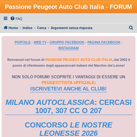
Passione Peugeot Auto Club Italia - FORUM
FAQ
C
Home
Indice
Cerca
Argomenti senza risposta
e
PORTALE
-
WEB TV
-
GRUPPO FACEBOOK
-
PAGINA FACEBOOK
-
r
INSTAGRAM
c
a
Benvenuti nel forum di
PASSIONE PEUGEOT AUTO CLUB ITALIA
, dal 2002 il
punto di riferimento degli appassionati italiani del Marchio del Leone!
NON SOLO FORUM! SCOPRITE I VANTAGGI DI ESSERE UN
PEUGEOTTISTA UFFICIALE
:
ISCRIVETEVI ANCHE AL CLUB!
MILANO AUTOCLASSICA
: CERCASI
1007, 307 CC O 207
CONCORSO
LE NOSTRE
LEONESSE 2026