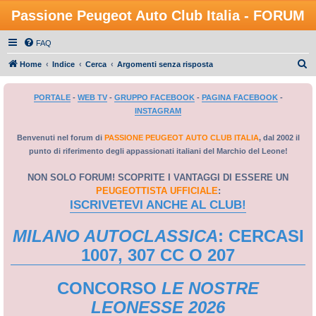
Passione Peugeot Auto Club Italia - FORUM
FAQ
C
Home
Indice
Cerca
Argomenti senza risposta
e
PORTALE
-
WEB TV
-
GRUPPO FACEBOOK
-
PAGINA FACEBOOK
-
r
INSTAGRAM
c
a
Benvenuti nel forum di
PASSIONE PEUGEOT AUTO CLUB ITALIA
, dal 2002 il
punto di riferimento degli appassionati italiani del Marchio del Leone!
NON SOLO FORUM! SCOPRITE I VANTAGGI DI ESSERE UN
PEUGEOTTISTA UFFICIALE
:
ISCRIVETEVI ANCHE AL CLUB!
MILANO AUTOCLASSICA
: CERCASI
1007, 307 CC O 207
CONCORSO
LE NOSTRE
LEONESSE 2026