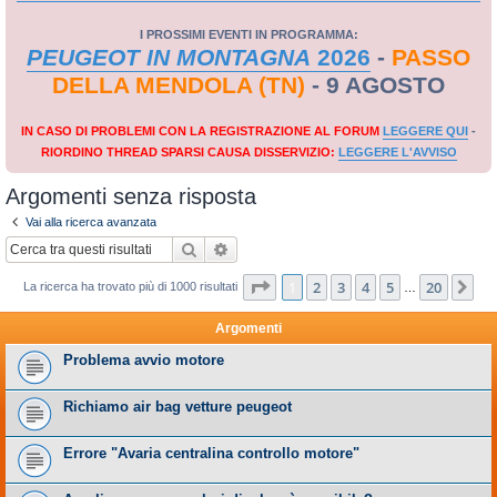
I PROSSIMI EVENTI IN PROGRAMMA:
PEUGEOT IN MONTAGNA
2026
-
PASSO
DELLA MENDOLA (TN)
- 9 AGOSTO
IN CASO DI PROBLEMI CON LA REGISTRAZIONE AL FORUM
LEGGERE QUI
-
RIORDINO THREAD SPARSI CAUSA DISSERVIZIO:
LEGGERE L'AVVISO
Argomenti senza risposta
Vai alla ricerca avanzata
Cerca
Ricerca avanzata
Pagina
1
di
20
1
2
3
4
5
20
Pr
La ricerca ha trovato più di 1000 risultati
…
Argomenti
Problema avvio motore
Richiamo air bag vetture peugeot
Errore "Avaria centralina controllo motore"