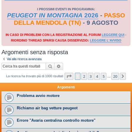
I PROSSIMI EVENTI IN PROGRAMMA:
PEUGEOT IN MONTAGNA
2026
-
PASSO
DELLA MENDOLA (TN)
- 9 AGOSTO
IN CASO DI PROBLEMI CON LA REGISTRAZIONE AL FORUM
LEGGERE QUI
-
RIORDINO THREAD SPARSI CAUSA DISSERVIZIO:
LEGGERE L'AVVISO
Argomenti senza risposta
Vai alla ricerca avanzata
Cerca
Ricerca avanzata
Pagina
1
di
20
1
2
3
4
5
20
Pr
La ricerca ha trovato più di 1000 risultati
…
Argomenti
Problema avvio motore
Richiamo air bag vetture peugeot
Errore "Avaria centralina controllo motore"