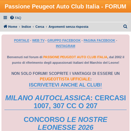
Passione Peugeot Auto Club Italia - FORUM
FAQ
C
Home
Indice
Cerca
Argomenti senza risposta
e
PORTALE
-
WEB TV
-
GRUPPO FACEBOOK
-
PAGINA FACEBOOK
-
r
INSTAGRAM
c
a
Benvenuti nel forum di
PASSIONE PEUGEOT AUTO CLUB ITALIA
, dal 2002 il
punto di riferimento degli appassionati italiani del Marchio del Leone!
NON SOLO FORUM! SCOPRITE I VANTAGGI DI ESSERE UN
PEUGEOTTISTA UFFICIALE
:
ISCRIVETEVI ANCHE AL CLUB!
MILANO AUTOCLASSICA
: CERCASI
1007, 307 CC O 207
CONCORSO
LE NOSTRE
LEONESSE 2026