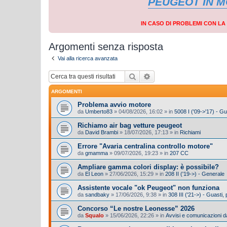
PEUGEOT IN 
IN CASO DI PROBLEMI CON L
Argomenti senza risposta
Vai alla ricerca avanzata
Cerca
Ricerca avanzata
ARGOMENTI
Problema avvio motore
da
Umberto83
»
04/08/2026, 16:02
» in
5008 I ('09->'17) - G
Richiamo air bag vetture peugeot
da
David Brambi
»
18/07/2026, 17:13
» in
Richiami
Errore "Avaria centralina controllo motore"
da
gmamma
»
09/07/2026, 19:23
» in
207 CC
Ampliare gamma colori display: è possibile?
da
El Leon
»
27/06/2026, 15:29
» in
208 II ('19->) - Generale
Assistente vocale "ok Peugeot" non funziona
da
sandbaky
»
17/06/2026, 9:38
» in
308 III ('21->) - Guasti
Concorso “Le nostre Leonesse” 2026
da
Squalo
»
15/06/2026, 22:26
» in
Avvisi e comunicazioni da