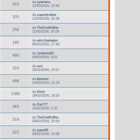
da
spartano
523
12/03/2026, 22:56
da
superbrother
333
12/03/2026, 20:38
da
TheGodOdino
258
11/03/2026, 10:29
da
wkcchampion
185
06/03/2026, 17:48
da
Umberto83
460
04/03/2026, 8:52
da
ovo
323
26/02/2026, 19:27
da
lionuser
488
24/02/2026, 23:19
da
ivbon
1365
18/02/2026, 18:15
da
Gio777
363
10/02/2026, 5:32
da
TheGodOdino
319
09/02/2026, 23:53
da
yaes90
321
09/02/2026, 15:06