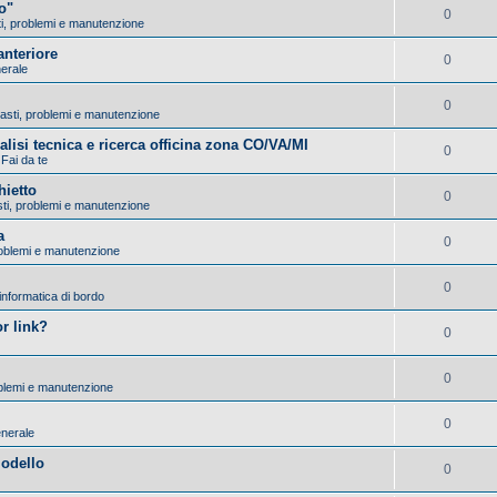
o"
0
sti, problemi e manutenzione
nteriore
0
nerale
0
Guasti, problemi e manutenzione
nalisi tecnica e ricerca officina zona CO/VA/MI
0
 Fai da te
hietto
0
asti, problemi e manutenzione
a
0
problemi e manutenzione
0
 informatica di bordo
r link?
0
0
roblemi e manutenzione
0
enerale
modello
0