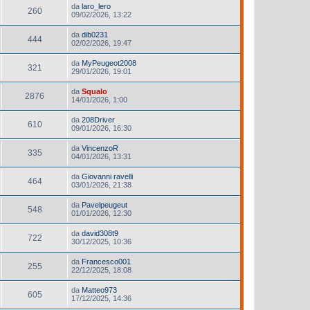
da
laro_lero
260
09/02/2026, 13:22
da
dib0231
444
02/02/2026, 19:47
da
MyPeugeot2008
321
29/01/2026, 19:01
da
Squalo
2876
14/01/2026, 1:00
da
208Driver
610
09/01/2026, 16:30
da
VincenzoR
335
04/01/2026, 13:31
da
Giovanni ravelli
464
03/01/2026, 21:38
da
Pavelpeugeut
548
01/01/2026, 12:30
da
david308t9
722
30/12/2025, 10:36
da
Francesco001
255
22/12/2025, 18:08
da
Matteo973
605
17/12/2025, 14:36