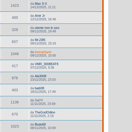
da
Max S.V.
1423
14/12/2025, 11:21
da
Amir Jr
400
12/12/2025, 16:46
da
utente non in uso
329
09/12/2025, 19:48
da
Mr.Zi85
657
09/12/2025, 15:16
da
bassplayer
1046
09/12/2025, 15:00
da
VMR_3008EAT8
417
07/12/2025, 9:36
da
Ala3008
876
23/11/2025, 23:03
da
batti38
403
18/11/2025, 17:49
da
Sal74
1136
11/11/2025, 23:09
da
TheGodOdino
670
11/11/2025, 2:19
da
Bodo68
1023
08/11/2025, 10:09