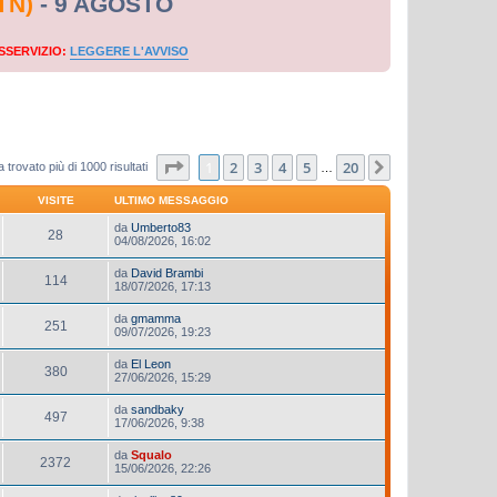
TN)
- 9 AGOSTO
SSERVIZIO:
LEGGERE L'AVVISO
Pagina
1
di
20
1
2
3
4
5
20
Prossimo
 trovato più di 1000 risultati
…
VISITE
ULTIMO MESSAGGIO
da
Umberto83
28
04/08/2026, 16:02
da
David Brambi
114
18/07/2026, 17:13
da
gmamma
251
09/07/2026, 19:23
da
El Leon
380
27/06/2026, 15:29
da
sandbaky
497
17/06/2026, 9:38
da
Squalo
2372
15/06/2026, 22:26