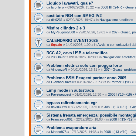
Liquido lavavetri, quale?
da
laro_lero
»
09/02/2026, 13:22
» in
3008 III ('24->) - Gener
sostituire NG4 con SMEG IV2
da
dib0231
»
02/02/2026, 19:47
» in
Navigazione satellitare -
Misfire cilindro 2 e 3
da
MyPeugeot2008
»
29/01/2026, 19:01
» in
207 - Guasti, p
CALENDARIO EVENTI 2026
da
Squalo
»
14/01/2026, 1:00
» in
Avvisi e comunicazioni dal
RCC A2, cavo USB e telecodifica
da
208Driver
»
09/01/2026, 16:30
» in
Navigazione satellitare
Problemi elettrici solo con pioggia forte
da
VincenzoR
»
04/01/2026, 13:31
» in
207 - Guasti, proble
Problema BSM Peugeot partner anno 2009
da
Giovanni ravelli
»
03/01/2026, 21:38
» in
Partner II ('08->'
Limp mode in autostrada
da
Pavelpeugeut
»
01/01/2026, 12:30
» in
2008 I ('13->'19) 
bypass raffreddamento egr
da
david308t9
»
30/12/2025, 10:36
» in
308 II ('13->'21) - G
Sistema frenata emergenza: possibile montagg
da
Francesco001
»
22/12/2025, 18:08
» in
2008 I ('13->'19) -
Problema evaporatore aria
da
Matteo973
»
17/12/2025, 14:36
» in
2008 I ('13->'19) - Gu