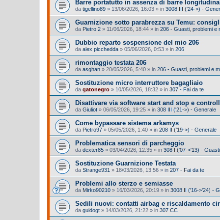
Barre portatutto in assenza di barre longitudina
da
tigellino89
»
13/06/2026, 16:03
» in
3008 III ('24->) - Gene
Guarnizione sotto parabrezza su Temu: consigl
da
Pietro 2
»
11/06/2026, 18:44
» in
206 - Guasti, problemi e
Dubbio reparto sospensione del mio 206
da
alex picchedda
»
05/06/2026, 0:53
» in
206
rimontaggio testata 206
da
asghan
»
20/05/2026, 5:40
» in
206 - Guasti, problemi e 
Sostituzione micro interruttore bagagliaio
da
gatonegro
»
10/05/2026, 18:32
» in
307 - Fai da te
Disattivare via software start and stop e control
da
Giuliot
»
06/05/2026, 19:25
» in
308 III ('21->) - Generale
Come bypassare sistema arkamys
da
Pietro97
»
05/05/2026, 1:40
» in
208 II ('19->) - Generale
Problematica sensori di parcheggio
da
dexter85
»
03/04/2026, 12:35
» in
308 I ('07->'13) - Guas
Sostituzione Guarnizione Testata
da
Strange931
»
18/03/2026, 13:56
» in
207 - Fai da te
Problemi allo sterzo e semiasse
da
Mirko90210
»
16/03/2026, 20:19
» in
3008 II ('16->'24) -
Sedili nuovi: contatti airbag e riscaldamento cin
da
guidogt
»
14/03/2026, 21:22
» in
307 CC