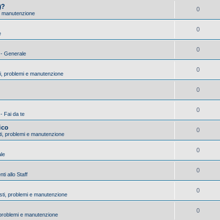
)?
0
 e manutenzione
0
e
0
) - Generale
0
ti, problemi e manutenzione
0
0
 - Fai da te
ico
0
sti, problemi e manutenzione
0
ale
0
i allo Staff
0
asti, problemi e manutenzione
0
, problemi e manutenzione