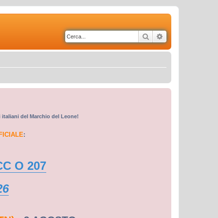
Cerca
Ricerca avanzata
i italiani del Marchio del Leone!
FICIALE
:
CC O 207
26