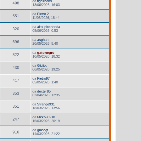
da
tigellino89
498
13/06/2026, 16:03
da
Pietro 2
551
11/06/2026, 18:44
da
alex picchedda
320
05/06/2026, 0:53
da
asghan
696
20/05/2026, 5:40
da
gatonegro
822
10/05/2026, 18:32
da
Giuliot
430
06/05/2026, 19:25
da
Pietro97
417
05/05/2026, 1:40
da
dexter85
353
03/04/2026, 12:35
da
Strange931
351
18/03/2026, 13:56
da
Mirko90210
247
16/03/2026, 20:19
da
guidogt
916
14/03/2026, 21:22