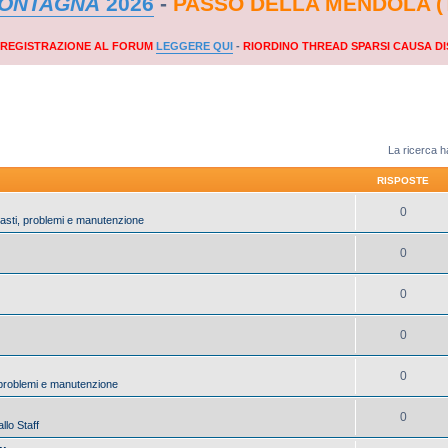
MONTAGNA
2026
-
PASSO DELLA MENDOLA (
A REGISTRAZIONE AL FORUM
LEGGERE QUI
-
RIORDINO THREAD SPARSI CAUSA DI
La ricerca ha
RISPOSTE
0
uasti, problemi e manutenzione
0
0
0
0
, problemi e manutenzione
0
llo Staff