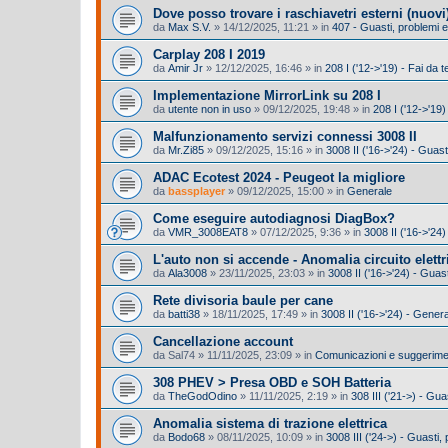
Dove posso trovare i raschiavetri esterni (nuovi
da
Max S.V.
»
14/12/2025, 11:21
» in
407 - Guasti, problemi
Carplay 208 I 2019
da
Amir Jr
»
12/12/2025, 16:46
» in
208 I ('12->'19) - Fai da t
Implementazione MirrorLink su 208 I
da
utente non in uso
»
09/12/2025, 19:48
» in
208 I ('12->'19
Malfunzionamento servizi connessi 3008 II
da
Mr.Zi85
»
09/12/2025, 15:16
» in
3008 II ('16->'24) - Guas
ADAC Ecotest 2024 - Peugeot la migliore
da
bassplayer
»
09/12/2025, 15:00
» in
Generale
Come eseguire autodiagnosi DiagBox?
da
VMR_3008EAT8
»
07/12/2025, 9:36
» in
3008 II ('16->'24)
L'auto non si accende - Anomalia circuito elettr
da
Ala3008
»
23/11/2025, 23:03
» in
3008 II ('16->'24) - Gua
Rete divisoria baule per cane
da
batti38
»
18/11/2025, 17:49
» in
3008 II ('16->'24) - Gener
Cancellazione account
da
Sal74
»
11/11/2025, 23:09
» in
Comunicazioni e suggeriment
308 PHEV > Presa OBD e SOH Batteria
da
TheGodOdino
»
11/11/2025, 2:19
» in
308 III ('21->) - Gu
Anomalia sistema di trazione elettrica
da
Bodo68
»
08/11/2025, 10:09
» in
3008 III ('24->) - Guasti