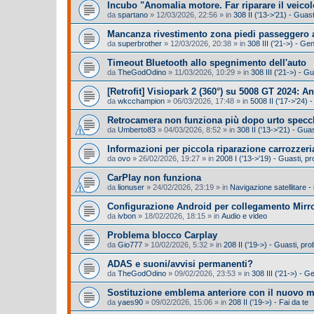
Incubo "Anomalia motore. Far riparare il veicol
da
spartano
»
12/03/2026, 22:56
» in
308 II ('13->'21) - Gua
Mancanza rivestimento zona piedi passeggero a
da
superbrother
»
12/03/2026, 20:38
» in
308 III ('21->) - Ge
Timeout Bluetooth allo spegnimento dell'auto
da
TheGodOdino
»
11/03/2026, 10:29
» in
308 III ('21->) - 
​[Retrofit] Visiopark 2 (360°) su 5008 GT 2024: A
da
wkcchampion
»
06/03/2026, 17:48
» in
5008 II ('17->'24) -
Retrocamera non funziona più dopo urto specc
da
Umberto83
»
04/03/2026, 8:52
» in
308 II ('13->'21) - Gu
Informazioni per piccola riparazione carrozzeri
da
ovo
»
26/02/2026, 19:27
» in
2008 I ('13->'19) - Guasti, 
CarPlay non funziona
da
lionuser
»
24/02/2026, 23:19
» in
Navigazione satellitare -
Configurazione Android per collegamento Mirro
da
ivbon
»
18/02/2026, 18:15
» in
Audio e video
Problema blocco Carplay
da
Gio777
»
10/02/2026, 5:32
» in
208 II ('19->) - Guasti, p
ADAS e suoni/avvisi permanenti?
da
TheGodOdino
»
09/02/2026, 23:53
» in
308 III ('21->) - G
Sostituzione emblema anteriore con il nuovo 
da
yaes90
»
09/02/2026, 15:06
» in
208 II ('19->) - Fai da te