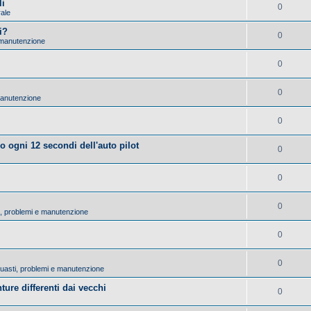
li
0
rale
i?
0
 manutenzione
0
0
manutenzione
0
lo ogni 12 secondi dell'auto pilot
0
0
0
ti, problemi e manutenzione
0
0
 Guasti, problemi e manutenzione
ture differenti dai vecchi
0