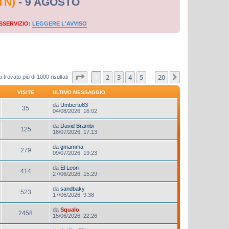
TN)
- 9 AGOSTO
SSERVIZIO:
LEGGERE L'AVVISO
Pagina
1
di
20
1
2
3
4
5
20
Prossimo
 trovato più di 1000 risultati
…
VISITE
ULTIMO MESSAGGIO
da
Umberto83
35
04/08/2026, 16:02
da
David Brambi
125
18/07/2026, 17:13
da
gmamma
279
09/07/2026, 19:23
da
El Leon
414
27/06/2026, 15:29
da
sandbaky
523
17/06/2026, 9:38
da
Squalo
2458
15/06/2026, 22:26