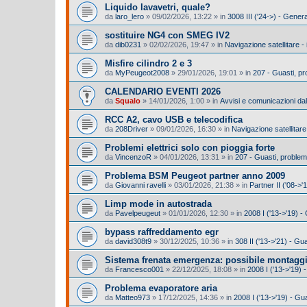
Liquido lavavetri, quale?
da
laro_lero
»
09/02/2026, 13:22
» in
3008 III ('24->) - Gener
sostituire NG4 con SMEG IV2
da
dib0231
»
02/02/2026, 19:47
» in
Navigazione satellitare -
Misfire cilindro 2 e 3
da
MyPeugeot2008
»
29/01/2026, 19:01
» in
207 - Guasti, p
CALENDARIO EVENTI 2026
da
Squalo
»
14/01/2026, 1:00
» in
Avvisi e comunicazioni dal
RCC A2, cavo USB e telecodifica
da
208Driver
»
09/01/2026, 16:30
» in
Navigazione satellitare
Problemi elettrici solo con pioggia forte
da
VincenzoR
»
04/01/2026, 13:31
» in
207 - Guasti, proble
Problema BSM Peugeot partner anno 2009
da
Giovanni ravelli
»
03/01/2026, 21:38
» in
Partner II ('08->'
Limp mode in autostrada
da
Pavelpeugeut
»
01/01/2026, 12:30
» in
2008 I ('13->'19) 
bypass raffreddamento egr
da
david308t9
»
30/12/2025, 10:36
» in
308 II ('13->'21) - G
Sistema frenata emergenza: possibile montagg
da
Francesco001
»
22/12/2025, 18:08
» in
2008 I ('13->'19) -
Problema evaporatore aria
da
Matteo973
»
17/12/2025, 14:36
» in
2008 I ('13->'19) - Gu