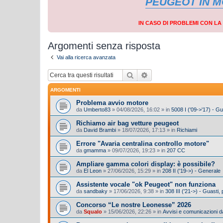
PEUGEOT IN 
IN CASO DI PROBLEMI CON L
Argomenti senza risposta
Vai alla ricerca avanzata
Cerca
Ricerca avanzata
ARGOMENTI
Problema avvio motore
da
Umberto83
»
04/08/2026, 16:02
» in
5008 I ('09->'17) - G
Richiamo air bag vetture peugeot
da
David Brambi
»
18/07/2026, 17:13
» in
Richiami
Errore "Avaria centralina controllo motore"
da
gmamma
»
09/07/2026, 19:23
» in
207 CC
Ampliare gamma colori display: è possibile?
da
El Leon
»
27/06/2026, 15:29
» in
208 II ('19->) - Generale
Assistente vocale "ok Peugeot" non funziona
da
sandbaky
»
17/06/2026, 9:38
» in
308 III ('21->) - Guasti
Concorso “Le nostre Leonesse” 2026
da
Squalo
»
15/06/2026, 22:26
» in
Avvisi e comunicazioni da