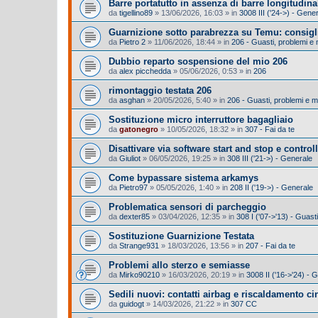
Barre portatutto in assenza di barre longitudina
da
tigellino89
»
13/06/2026, 16:03
» in
3008 III ('24->) - Gene
Guarnizione sotto parabrezza su Temu: consigl
da
Pietro 2
»
11/06/2026, 18:44
» in
206 - Guasti, problemi e
Dubbio reparto sospensione del mio 206
da
alex picchedda
»
05/06/2026, 0:53
» in
206
rimontaggio testata 206
da
asghan
»
20/05/2026, 5:40
» in
206 - Guasti, problemi e 
Sostituzione micro interruttore bagagliaio
da
gatonegro
»
10/05/2026, 18:32
» in
307 - Fai da te
Disattivare via software start and stop e control
da
Giuliot
»
06/05/2026, 19:25
» in
308 III ('21->) - Generale
Come bypassare sistema arkamys
da
Pietro97
»
05/05/2026, 1:40
» in
208 II ('19->) - Generale
Problematica sensori di parcheggio
da
dexter85
»
03/04/2026, 12:35
» in
308 I ('07->'13) - Guas
Sostituzione Guarnizione Testata
da
Strange931
»
18/03/2026, 13:56
» in
207 - Fai da te
Problemi allo sterzo e semiasse
da
Mirko90210
»
16/03/2026, 20:19
» in
3008 II ('16->'24) -
Sedili nuovi: contatti airbag e riscaldamento cin
da
guidogt
»
14/03/2026, 21:22
» in
307 CC