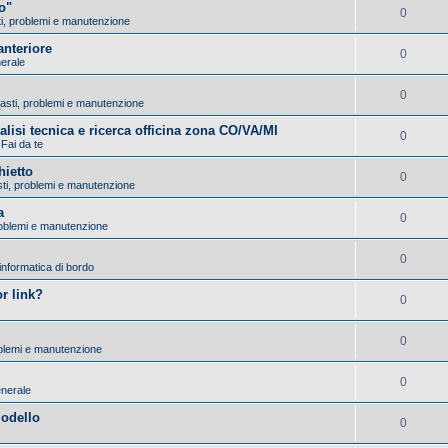
o"
0
sti, problemi e manutenzione
nteriore
0
nerale
0
Guasti, problemi e manutenzione
nalisi tecnica e ricerca officina zona CO/VA/MI
0
 Fai da te
hietto
0
asti, problemi e manutenzione
a
0
problemi e manutenzione
0
 informatica di bordo
r link?
0
0
roblemi e manutenzione
0
enerale
modello
0