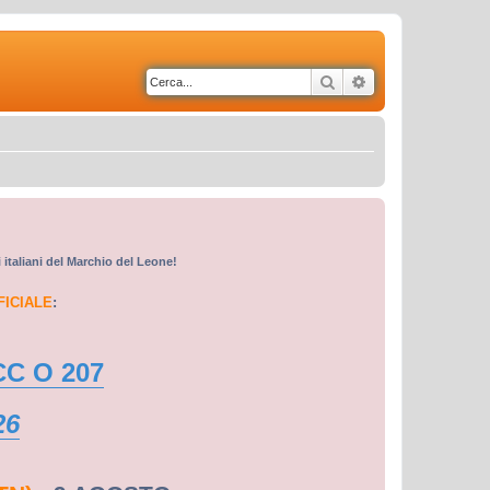
Cerca
Ricerca avanzata
i italiani del Marchio del Leone!
FICIALE
:
CC O 207
26