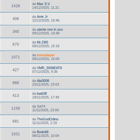
da
Max S.V.
1428
14/12/2025, 11:21
da
Amir Jr
406
12/12/2025, 16:46
da
utente non in uso
340
09/12/2025, 19:48
da
Mr.Zi85
670
09/12/2025, 15:16
da
bassplayer
1071
09/12/2025, 15:00
da
VMR_3008EAT8
427
07/12/2025, 9:36
da
Ala3008
886
23/11/2025, 23:03
da
batti38
413
18/11/2025, 17:49
da
Sal74
1159
11/11/2025, 23:09
da
TheGodOdino
681
11/11/2025, 2:19
da
Bodo68
1031
08/11/2025, 10:09