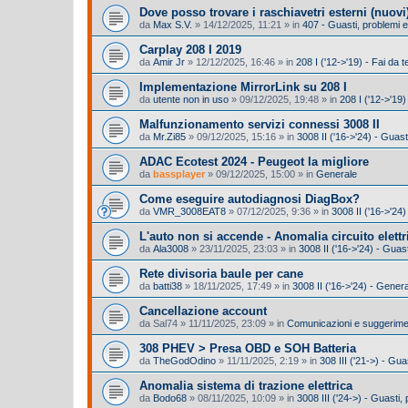
Dove posso trovare i raschiavetri esterni (nuovi
da
Max S.V.
»
14/12/2025, 11:21
» in
407 - Guasti, problemi
Carplay 208 I 2019
da
Amir Jr
»
12/12/2025, 16:46
» in
208 I ('12->'19) - Fai da t
Implementazione MirrorLink su 208 I
da
utente non in uso
»
09/12/2025, 19:48
» in
208 I ('12->'19
Malfunzionamento servizi connessi 3008 II
da
Mr.Zi85
»
09/12/2025, 15:16
» in
3008 II ('16->'24) - Guas
ADAC Ecotest 2024 - Peugeot la migliore
da
bassplayer
»
09/12/2025, 15:00
» in
Generale
Come eseguire autodiagnosi DiagBox?
da
VMR_3008EAT8
»
07/12/2025, 9:36
» in
3008 II ('16->'24)
L'auto non si accende - Anomalia circuito elettr
da
Ala3008
»
23/11/2025, 23:03
» in
3008 II ('16->'24) - Gua
Rete divisoria baule per cane
da
batti38
»
18/11/2025, 17:49
» in
3008 II ('16->'24) - Gener
Cancellazione account
da
Sal74
»
11/11/2025, 23:09
» in
Comunicazioni e suggeriment
308 PHEV > Presa OBD e SOH Batteria
da
TheGodOdino
»
11/11/2025, 2:19
» in
308 III ('21->) - Gu
Anomalia sistema di trazione elettrica
da
Bodo68
»
08/11/2025, 10:09
» in
3008 III ('24->) - Guasti