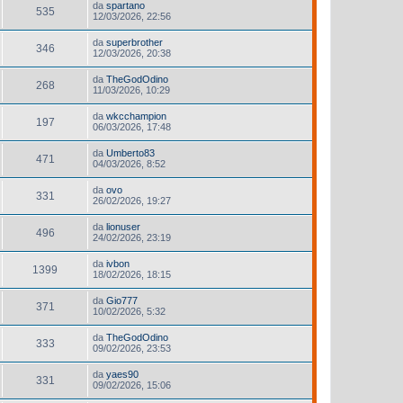
da
spartano
535
12/03/2026, 22:56
da
superbrother
346
12/03/2026, 20:38
da
TheGodOdino
268
11/03/2026, 10:29
da
wkcchampion
197
06/03/2026, 17:48
da
Umberto83
471
04/03/2026, 8:52
da
ovo
331
26/02/2026, 19:27
da
lionuser
496
24/02/2026, 23:19
da
ivbon
1399
18/02/2026, 18:15
da
Gio777
371
10/02/2026, 5:32
da
TheGodOdino
333
09/02/2026, 23:53
da
yaes90
331
09/02/2026, 15:06