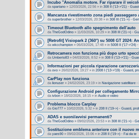
Incubo "Anomalia motore. Far riparare il veicol
da
spartano
»
12/03/2026, 22:56
» in
308 II ('13->'21) - Gua
Mancanza rivestimento zona piedi passeggero a
da
superbrother
»
12/03/2026, 20:38
» in
308 III ('21->) - Ge
Timeout Bluetooth allo spegnimento dell'auto
da
TheGodOdino
»
11/03/2026, 10:29
» in
308 III ('21->) - 
​[Retrofit] Visiopark 2 (360°) su 5008 GT 2024: A
da
wkcchampion
»
06/03/2026, 17:48
» in
5008 II ('17->'24) -
Retrocamera non funziona più dopo urto specc
da
Umberto83
»
04/03/2026, 8:52
» in
308 II ('13->'21) - Gu
Informazioni per piccola riparazione carrozzeri
da
ovo
»
26/02/2026, 19:27
» in
2008 I ('13->'19) - Guasti, 
CarPlay non funziona
da
lionuser
»
24/02/2026, 23:19
» in
Navigazione satellitare -
Configurazione Android per collegamento Mirro
da
ivbon
»
18/02/2026, 18:15
» in
Audio e video
Problema blocco Carplay
da
Gio777
»
10/02/2026, 5:32
» in
208 II ('19->) - Guasti, p
ADAS e suoni/avvisi permanenti?
da
TheGodOdino
»
09/02/2026, 23:53
» in
308 III ('21->) - G
Sostituzione emblema anteriore con il nuovo 
da
yaes90
»
09/02/2026, 15:06
» in
208 II ('19->) - Fai da te