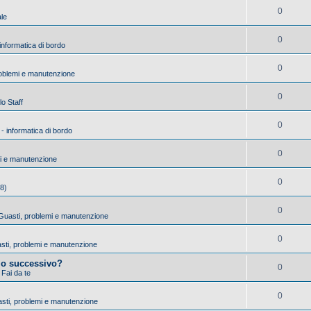
0
ale
0
 informatica di bordo
0
roblemi e manutenzione
0
lo Staff
0
 - informatica di bordo
0
mi e manutenzione
0
18)
0
- Guasti, problemi e manutenzione
0
uasti, problemi e manutenzione
io successivo?
0
 Fai da te
0
asti, problemi e manutenzione