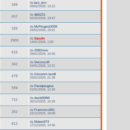
da
laro_lero
269
09/02/2026, 13:22
da
dib0231
457
02/02/2026, 19:47
da
MyPeugeot2008
326
29/01/2026, 19:01
da
Squalo
2900
14/01/2026, 1:00
da
208Driver
616
09/01/2026, 16:30
da
VincenzoR
342
04/01/2026, 13:31
da
Giovanni ravelli
479
03/01/2026, 21:38
da
Pavelpeugeut
559
01/01/2026, 12:30
da
david308t9
731
30/12/2025, 10:36
da
Francesco001
262
22/12/2025, 18:08
da
Matteo973
612
17/12/2025, 14:36