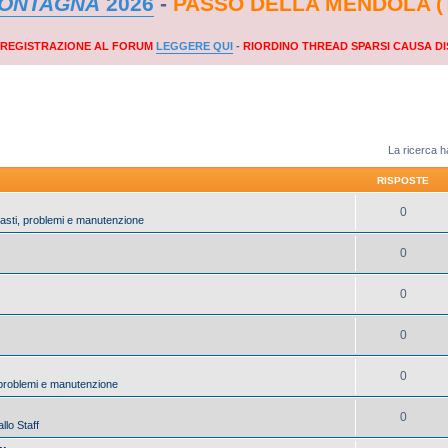
MONTAGNA
2026
-
PASSO DELLA MENDOLA (
A REGISTRAZIONE AL FORUM
LEGGERE QUI
-
RIORDINO THREAD SPARSI CAUSA DI
La ricerca ha
RISPOSTE
0
uasti, problemi e manutenzione
0
0
0
0
, problemi e manutenzione
0
llo Staff