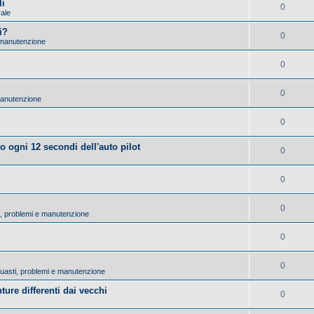
li
0
rale
i?
0
 manutenzione
0
0
manutenzione
0
lo ogni 12 secondi dell'auto pilot
0
0
0
ti, problemi e manutenzione
0
0
 Guasti, problemi e manutenzione
ture differenti dai vecchi
0