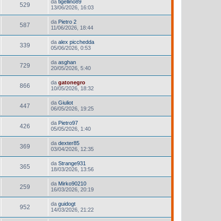
da
tigellino89
529
13/06/2026, 16:03
da
Pietro 2
587
11/06/2026, 18:44
da
alex picchedda
339
05/06/2026, 0:53
da
asghan
729
20/05/2026, 5:40
da
gatonegro
866
10/05/2026, 18:32
da
Giuliot
447
06/05/2026, 19:25
da
Pietro97
426
05/05/2026, 1:40
da
dexter85
369
03/04/2026, 12:35
da
Strange931
365
18/03/2026, 13:56
da
Mirko90210
259
16/03/2026, 20:19
da
guidogt
952
14/03/2026, 21:22