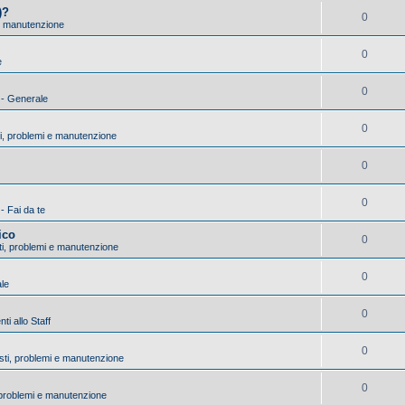
)?
0
 e manutenzione
0
e
0
) - Generale
0
ti, problemi e manutenzione
0
0
 - Fai da te
ico
0
sti, problemi e manutenzione
0
ale
0
i allo Staff
0
asti, problemi e manutenzione
0
, problemi e manutenzione