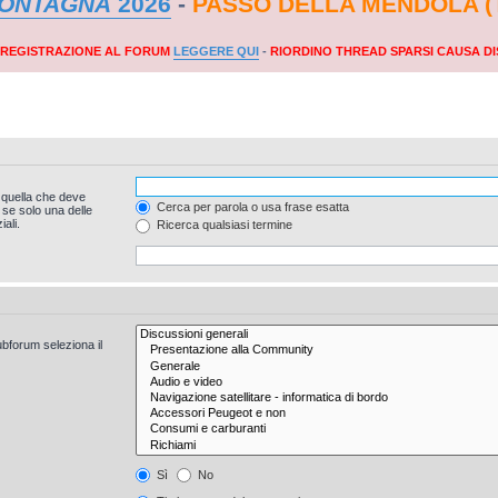
MONTAGNA
2026
-
PASSO DELLA MENDOLA (
A REGISTRAZIONE AL FORUM
LEGGERE QUI
-
RIORDINO THREAD SPARSI CAUSA DI
 quella che deve
Cerca per parola o usa frase esatta
 se solo una delle
ali.
Ricerca qualsiasi termine
ubforum seleziona il
Sì
No