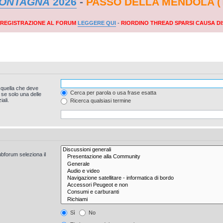
MONTAGNA
2026
-
PASSO DELLA MENDOLA (
A REGISTRAZIONE AL FORUM
LEGGERE QUI
-
RIORDINO THREAD SPARSI CAUSA DI
 quella che deve
Cerca per parola o usa frase esatta
 se solo una delle
ali.
Ricerca qualsiasi termine
ubforum seleziona il
Sì
No