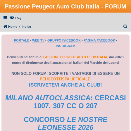
Passione Peugeot Auto Club Italia - FORUM
FAQ
C
Home
Indice
e
PORTALE
-
WEB TV
-
GRUPPO FACEBOOK
-
PAGINA FACEBOOK
-
r
INSTAGRAM
c
a
Benvenuti nel forum di
PASSIONE PEUGEOT AUTO CLUB ITALIA
, dal 2002 il
punto di riferimento degli appassionati italiani del Marchio del Leone!
NON SOLO FORUM! SCOPRITE I VANTAGGI DI ESSERE UN
PEUGEOTTISTA UFFICIALE
:
ISCRIVETEVI ANCHE AL CLUB!
MILANO AUTOCLASSICA
: CERCASI
1007, 307 CC O 207
CONCORSO
LE NOSTRE
LEONESSE 2026