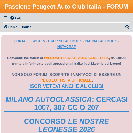
Passione Peugeot Auto Club Italia - FORUM
FAQ
C
Home
Indice
e
PORTALE
-
WEB TV
-
GRUPPO FACEBOOK
-
PAGINA FACEBOOK
-
r
INSTAGRAM
c
a
Benvenuti nel forum di
PASSIONE PEUGEOT AUTO CLUB ITALIA
, dal 2002 il
punto di riferimento degli appassionati italiani del Marchio del Leone!
NON SOLO FORUM! SCOPRITE I VANTAGGI DI ESSERE UN
PEUGEOTTISTA UFFICIALE
:
ISCRIVETEVI ANCHE AL CLUB!
MILANO AUTOCLASSICA
: CERCASI
1007, 307 CC O 207
CONCORSO
LE NOSTRE
LEONESSE 2026