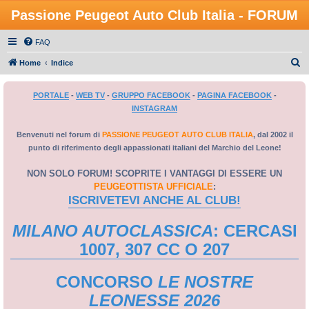
Passione Peugeot Auto Club Italia - FORUM
FAQ
C
Home
Indice
e
PORTALE
-
WEB TV
-
GRUPPO FACEBOOK
-
PAGINA FACEBOOK
-
r
INSTAGRAM
c
a
Benvenuti nel forum di
PASSIONE PEUGEOT AUTO CLUB ITALIA
, dal 2002 il
punto di riferimento degli appassionati italiani del Marchio del Leone!
NON SOLO FORUM! SCOPRITE I VANTAGGI DI ESSERE UN
PEUGEOTTISTA UFFICIALE
:
ISCRIVETEVI ANCHE AL CLUB!
MILANO AUTOCLASSICA
: CERCASI
1007, 307 CC O 207
CONCORSO
LE NOSTRE
LEONESSE 2026