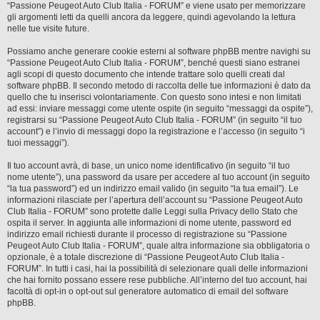
“Passione Peugeot Auto Club Italia - FORUM” e viene usato per memorizzare
gli argomenti letti da quelli ancora da leggere, quindi agevolando la lettura
nelle tue visite future.
Possiamo anche generare cookie esterni al software phpBB mentre navighi su
“Passione Peugeot Auto Club Italia - FORUM”, benché questi siano estranei
agli scopi di questo documento che intende trattare solo quelli creati dal
software phpBB. Il secondo metodo di raccolta delle tue informazioni è dato da
quello che tu inserisci volontariamente. Con questo sono intesi e non limitati
ad essi: inviare messaggi come utente ospite (in seguito “messaggi da ospite”),
registrarsi su “Passione Peugeot Auto Club Italia - FORUM” (in seguito “il tuo
account”) e l’invio di messaggi dopo la registrazione e l’accesso (in seguito “i
tuoi messaggi”).
Il tuo account avrà, di base, un unico nome identificativo (in seguito “il tuo
nome utente”), una password da usare per accedere al tuo account (in seguito
“la tua password”) ed un indirizzo email valido (in seguito “la tua email”). Le
informazioni rilasciate per l’apertura dell’account su “Passione Peugeot Auto
Club Italia - FORUM” sono protette dalle Leggi sulla Privacy dello Stato che
ospita il server. In aggiunta alle informazioni di nome utente, password ed
indirizzo email richiesti durante il processo di registrazione su “Passione
Peugeot Auto Club Italia - FORUM”, quale altra informazione sia obbligatoria o
opzionale, è a totale discrezione di “Passione Peugeot Auto Club Italia -
FORUM”. In tutti i casi, hai la possibilità di selezionare quali delle informazioni
che hai fornito possano essere rese pubbliche. All’interno del tuo account, hai
facoltà di opt-in o opt-out sul generatore automatico di email del software
phpBB.