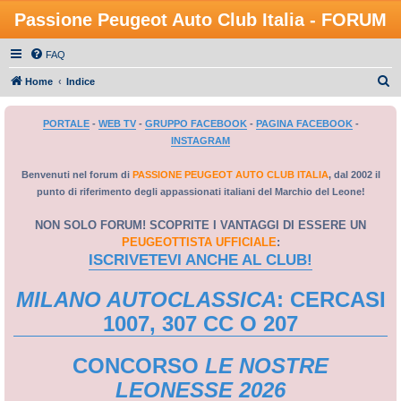
Passione Peugeot Auto Club Italia - FORUM
FAQ
C
Home
Indice
e
PORTALE
-
WEB TV
-
GRUPPO FACEBOOK
-
PAGINA FACEBOOK
-
r
INSTAGRAM
c
a
Benvenuti nel forum di
PASSIONE PEUGEOT AUTO CLUB ITALIA
, dal 2002 il
punto di riferimento degli appassionati italiani del Marchio del Leone!
NON SOLO FORUM! SCOPRITE I VANTAGGI DI ESSERE UN
PEUGEOTTISTA UFFICIALE
:
ISCRIVETEVI ANCHE AL CLUB!
MILANO AUTOCLASSICA
: CERCASI
1007, 307 CC O 207
CONCORSO
LE NOSTRE
LEONESSE 2026