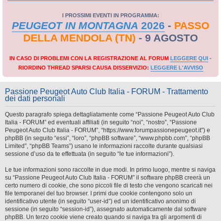
I PROSSIMI EVENTI IN PROGRAMMA:
PEUGEOT IN MONTAGNA
2026
-
PASSO
DELLA MENDOLA (TN)
- 9 AGOSTO
IN CASO DI PROBLEMI CON LA REGISTRAZIONE AL FORUM
LEGGERE QUI
-
RIORDINO THREAD SPARSI CAUSA DISSERVIZIO:
LEGGERE L'AVVISO
Passione Peugeot Auto Club Italia - FORUM - Trattamento
dei dati personali
Questo paragrafo spiega dettagliatamente come “Passione Peugeot Auto Club
Italia - FORUM” ed eventuali affiliati (in seguito “noi”, “nostro”, “Passione
Peugeot Auto Club Italia - FORUM”, “https://www.forumpassionepeugeot.it”) e
phpBB (in seguito “essi”, “loro”, “phpBB software”, “www.phpbb.com”, “phpBB
Limited”, “phpBB Teams”) usano le informazioni raccolte durante qualsiasi
sessione d’uso da te effettuata (in seguito “le tue informazioni”).
Le tue informazioni sono raccolte in due modi. In primo luogo, mentre si naviga
su “Passione Peugeot Auto Club Italia - FORUM” il software phpBB creerà un
certo numero di cookie, che sono piccoli file di testo che vengono scaricati nei
file temporanei del tuo browser. I primi due cookie contengono solo un
identificativo utente (in seguito “user-id”) ed un identificativo anonimo di
sessione (in seguito “session-id”), assegnato automaticamente dal software
phpBB. Un terzo cookie viene creato quando si naviga tra gli argomenti di