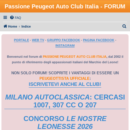
Passione Peugeot Auto Club Italia - FORUM
FAQ
C
Home
Indice
e
PORTALE
-
WEB TV
-
GRUPPO FACEBOOK
-
PAGINA FACEBOOK
-
r
INSTAGRAM
c
a
Benvenuti nel forum di
PASSIONE PEUGEOT AUTO CLUB ITALIA
, dal 2002 il
punto di riferimento degli appassionati italiani del Marchio del Leone!
NON SOLO FORUM! SCOPRITE I VANTAGGI DI ESSERE UN
PEUGEOTTISTA UFFICIALE
:
ISCRIVETEVI ANCHE AL CLUB!
MILANO AUTOCLASSICA
: CERCASI
1007, 307 CC O 207
CONCORSO
LE NOSTRE
LEONESSE 2026