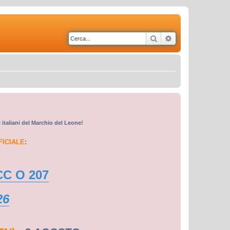
Cerca
Ricerca avanzata
i italiani del Marchio del Leone!
FICIALE
:
CC O 207
26