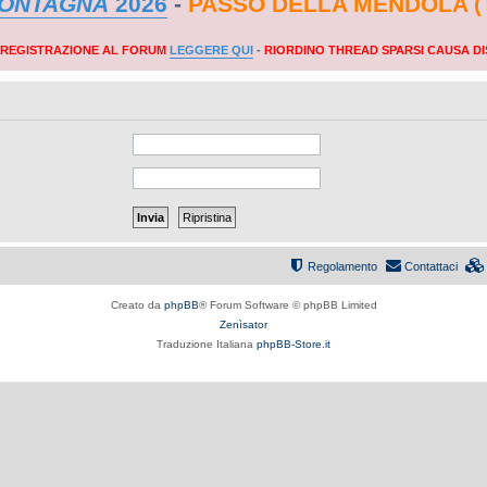
MONTAGNA
2026
-
PASSO DELLA MENDOLA (
A REGISTRAZIONE AL FORUM
LEGGERE QUI
-
RIORDINO THREAD SPARSI CAUSA DI
Regolamento
Contattaci
Creato da
phpBB
® Forum Software © phpBB Limited
Zenìsator
Traduzione Italiana
phpBB-Store.it