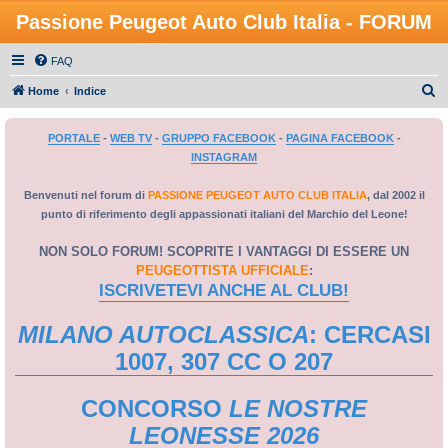
Passione Peugeot Auto Club Italia - FORUM
FAQ
C
Home
Indice
e
PORTALE
-
WEB TV
-
GRUPPO FACEBOOK
-
PAGINA FACEBOOK
-
r
INSTAGRAM
c
a
Benvenuti nel forum di
PASSIONE PEUGEOT AUTO CLUB ITALIA
, dal 2002 il
punto di riferimento degli appassionati italiani del Marchio del Leone!
NON SOLO FORUM! SCOPRITE I VANTAGGI DI ESSERE UN
PEUGEOTTISTA UFFICIALE
:
ISCRIVETEVI ANCHE AL CLUB!
MILANO AUTOCLASSICA
: CERCASI
1007, 307 CC O 207
CONCORSO
LE NOSTRE
LEONESSE 2026