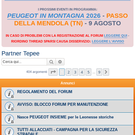
I PROSSIMI EVENTI IN PROGRAMMA:
PEUGEOT IN MONTAGNA
2026
-
PASSO
DELLA MENDOLA (TN)
- 9 AGOSTO
IN CASO DI PROBLEMI CON LA REGISTRAZIONE AL FORUM
LEGGERE QUI
-
RIORDINO THREAD SPARSI CAUSA DISSERVIZIO:
LEGGERE L'AVVISO
Partner Tepee
Cerca
Ricerca avanzata
Pagina
1
di
9
1
2
3
4
5
9
Prossimo
404 argomenti
…
Annunci
REGOLAMENTO DEL FORUM
AVVISO: BLOCCO FORUM PER MANUTENZIONE
Nasce PEUGEOT INSIEME per le Leonesse storiche
TUTTI ALLACCIATI - CAMPAGNA PER LA SICUREZZA
STRADALE