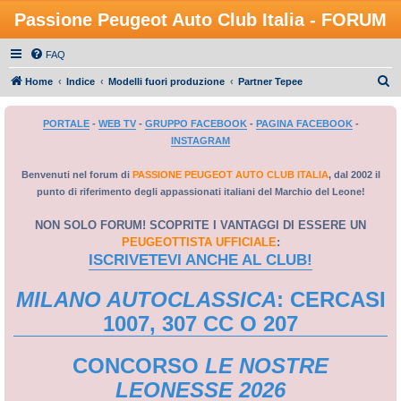
Passione Peugeot Auto Club Italia - FORUM
FAQ
C
Home
Indice
Modelli fuori produzione
Partner Tepee
e
PORTALE
-
WEB TV
-
GRUPPO FACEBOOK
-
PAGINA FACEBOOK
-
r
INSTAGRAM
c
a
Benvenuti nel forum di
PASSIONE PEUGEOT AUTO CLUB ITALIA
, dal 2002 il
punto di riferimento degli appassionati italiani del Marchio del Leone!
NON SOLO FORUM! SCOPRITE I VANTAGGI DI ESSERE UN
PEUGEOTTISTA UFFICIALE
:
ISCRIVETEVI ANCHE AL CLUB!
MILANO AUTOCLASSICA
: CERCASI
1007, 307 CC O 207
CONCORSO
LE NOSTRE
LEONESSE 2026